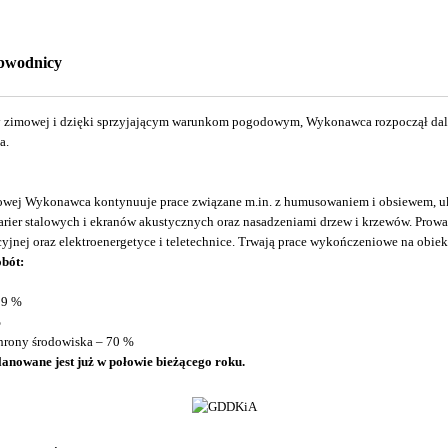
obwodnicy
y zimowej i dzięki sprzyjającym warunkom pogodowym, Wykonawca rozpoczął dal
a.
owej Wykonawca kontynuuje prace związane m.in. z humusowaniem i obsiewem, u
rier stalowych i ekranów akustycznych oraz nasadzeniami drzew i krzewów. Prowa
yjnej oraz elektroenergetyce i teletechnice. Trwają prace wykończeniowe na obie
bót:
99 %
%
hrony środowiska – 70 %
anowane jest już w połowie bieżącego roku.