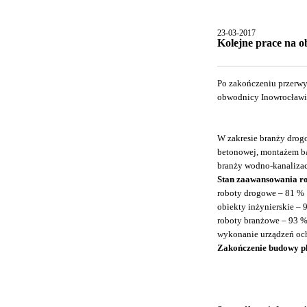
23-03-2017
Kolejne prace na 
Po zakończeniu przerw
obwodnicy Inowrocławi
W zakresie branży drog
betonowej, montażem ba
branży wodno-kanalizac
Stan zaawansowania ro
roboty drogowe – 81 %
obiekty inżynierskie – 
roboty branżowe – 93 
wykonanie urządzeń oc
Zakończenie budowy pl