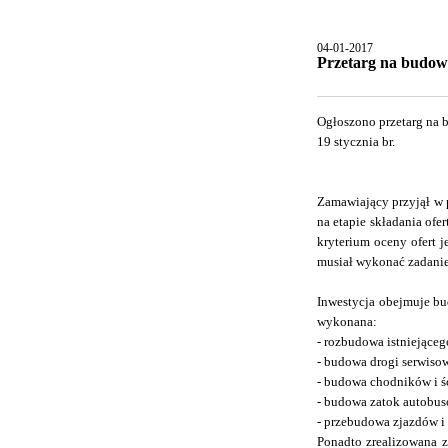
04-01-2017
Przetarg na budow
Ogłoszono przetarg na 
19 stycznia br.
Zamawiający przyjął w p
na etapie składania of
kryterium oceny ofert 
musiał wykonać zadanie
Inwestycja obejmuje bu
wykonana:
- rozbudowa istniejące
- budowa drogi serwisow
- budowa chodników i ś
- budowa zatok autobu
- przebudowa zjazdów i
Ponadto zrealizowana z