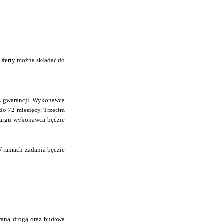
Oferty można składać do
res gwarancji. Wykonawca
do 72 miesięcy. Trzecim
etargu wykonawca będzie
W ramach zadania będzie
owaną drogą oraz budowa