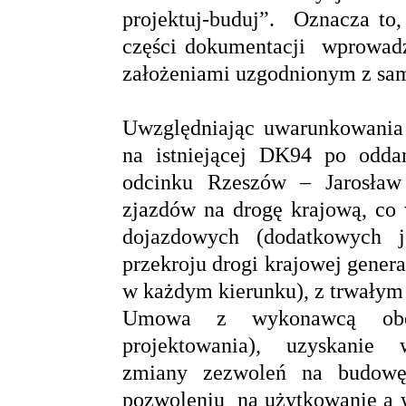
projektuj-buduj”. Oznacza to
części dokumentacji wprowadz
założeniami uzgodnionym z sa
Uwzględniając uwarunkowania 
na istniejącej DK94 po odda
odcinku Rzeszów – Jarosław 
zjazdów na drogę krajową, co 
dojazdowych (dodatkowych je
przekroju drogi krajowej gene
w każdym kierunku), z trwałym
Umowa z wykonawcą obejm
projektowania), uzyskani
zmiany zezwoleń na budowę,
pozwoleniu na użytkowanie a 