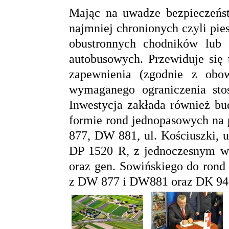
Mając na uwadze bezpieczeńst
najmniej chronionych czyli pie
obustronnych chodników lub 
autobusowych. Przewiduje się
zapewnienia (zgodnie z obo
wymaganego ograniczenia sto
Inwestycja zakłada również 
formie rond jednopasowych na 
877, DW 881, ul. Kościuszki, u
DP 1520 R, z jednoczesnym wł
oraz gen. Sowińskiego do ron
z DW 877 i DW881 oraz DK 94 z