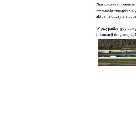
Najświeższe informacje
www.archiwum.gddkia.g
aktualne odczyty z pona
W przypadku, gdy dostęp
informacji drogowej G