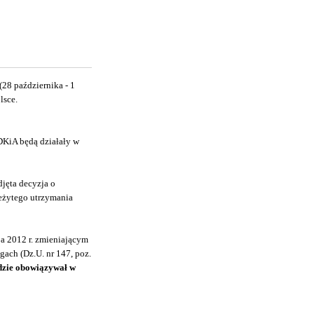
8 października - 1
lsce.
DKiA będą działały w
jęta decyzja o
leżytego utrzymania
a 2012 r. zmieniającym
ach (Dz.U. nr 147, poz.
ędzie obowiązywał w