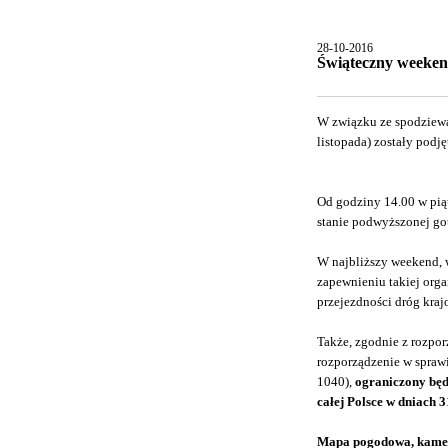
28-10-2016
Świąteczny weekend
W związku ze spodziew
listopada) zostały pod
Od godziny 14.00 w pią
stanie podwyższonej go
W najbliższy weekend, 
zapewnieniu takiej org
przejezdności dróg kra
Także, zgodnie z rozpo
rozporządzenie w spraw
1040),
ograniczony będ
całej Polsce w dniach 3
Mapa pogodowa, kamer