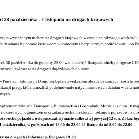
 28 października - 1 listopada na drogach krajowych
anym wzmożonym ruchem na drogach krajowych w czasie najbliższego weekendu (2
jęte działania by pomóc kierowcom w sprawnym i bezpiecznym podróżowaniu po Po
tek 30 października do godziny 22.00 w niedzielę 1 listopada służby drogowe GD
towości, zwłaszcza na drogach dojazdowych do miast.
w Punktach Informacji Drogowej będzie zwiększona obsada dyżurnych. Została pod
anizacji pracy, która umożliwi podejmowanie natychmiastowych działań w celu na
jowych.
rządzeniem Ministra Transportu, Budownictwa i Gospodarki Morskiej z dnia 16 maj
ie okresowych ograniczeń oraz zakazu ruchu niektórych rodzajów pojazdów na drog
zie ruchu pojazdów o dopuszczalnej masie całkowitej powyżej 12 ton. Zakaz b
1 października, w godzinach od 18.00 do 22.00 i 1 listopada od 8.00 do 22.00.
y na drogach i Informacja Drogowa 19 111