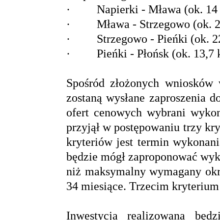
· Napierki - Mława (ok. 14
· Mława - Strzegowo (ok. 2
· Strzegowo - Pieńki (ok. 2
· Pieńki - Płońsk (ok. 13,7
Spośród złożonych wniosków
zostaną wysłane zaproszenia d
ofert cenowych wybrani wyko
przyjął w postępowaniu trzy kry
kryteriów jest termin wykonan
będzie mógł zaproponować wyk
niż maksymalny wymagany okres
34 miesiące. Trzecim kryterium 
Inwestycja realizowana będ