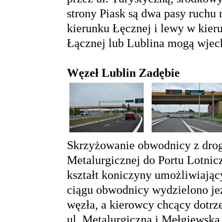
strony Piask są dwa pasy ruchu 
kierunku Łęcznej i lewy w kier
Łącznej lub Lublina mogą wjec
Węzeł Lublin Zadębie
Skrzyżowanie obwodnicy z dro
Metalurgicznej do Portu Lotnic
kształt koniczyny umożliwiając
ciągu obwodnicy wydzielono jez
węzła, a kierowcy chcący dotrze
ul. Metalurgiczną i Mełgiewską