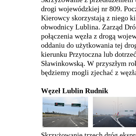
drogi wojewódzkiej nr 809. Po
Kierowcy skorzystają z niego ki
obwodnicy Lublina. Zarząd Dr
połączenia węzła z drogą woje
oddaniu do użytkowania tej dr
kierunku Przytoczna lub dotrze
Sławinkowską. W przyszłym roku
będziemy mogli zjechać z węzła
Węzeł Lublin Rudnik
Skrzyżowanie trzech dróg ekspr