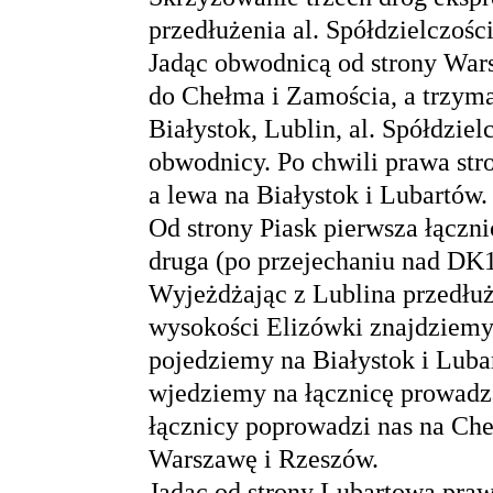
przedłużenia al. Spółdzielczości
Jadąc obwodnicą od strony War
do Chełma i Zamościa, a trzyma
Białystok, Lublin, al. Spółdzie
obwodnicy. Po chwili prawa str
a lewa na Białystok i Lubartów.
Od strony Piask pierwsza łączn
druga (po przejechaniu nad DK1
Wyjeżdżając z Lublina przedłuż
wysokości Elizówki znajdziemy 
pojedziemy na Białystok i Luba
wjedziemy na łącznicę prowadz
łącznicy poprowadzi nas na Ch
Warszawę i Rzeszów.
Jadąc od strony Lubartowa praw