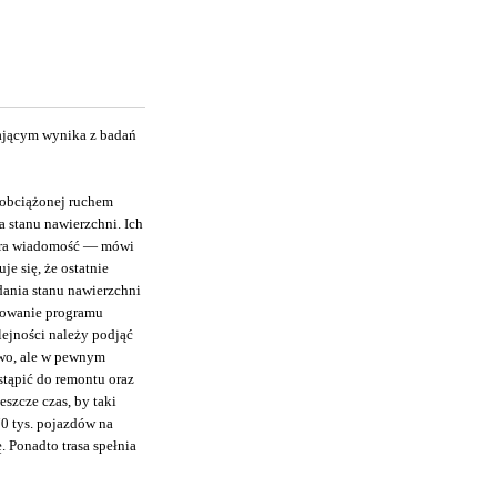
lającym wynika z badań
 obciążonej ruchem
stanu nawierzchni. Ich
dobra wiadomość ― mówi
e się, że ostatnie
ania stanu nawierzchni
otowanie programu
lejności należy podjąć
owo, ale w pewnym
tąpić do remontu oraz
szcze czas, by taki
70 tys. pojazdów na
. Ponadto trasa spełnia