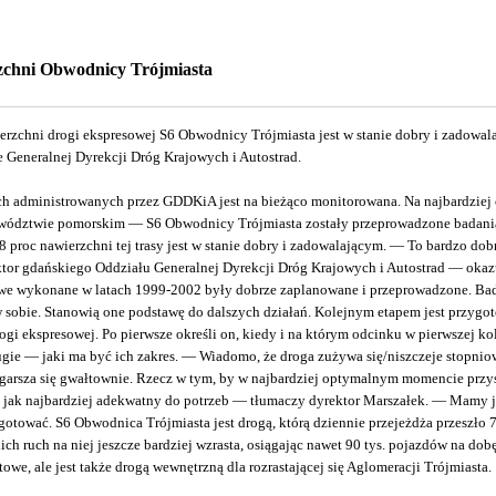
zchni Obwodnicy Trójmiasta
ierzchni drogi ekspresowej S6 Obwodnicy Trójmiasta jest w stanie dobry i zadowa
 Generalnej Dyrekcji Dróg Krajowych i Autostrad.
ych administrowanych przez GDDKiA jest na bieżąco monitorowana. Na najbardziej
wództwie pomorskim ― S6 Obwodnicy Trójmiasta zostały przeprowadzone badania 
8 proc nawierzchni tej trasy jest w stanie dobry i zadowalającym. ― To bardzo 
tor gdańskiego Oddziału Generalnej Dyrekcji Dróg Krajowych i Autostrad ― okazuj
e wykonane w latach 1999-2002 były dobrze zaplanowane i przeprowadzone. Bad
 sobie. Stanowią one podstawę do dalszych działań. Kolejnym etapem jest przyg
gi ekspresowej. Po pierwsze określi on, kiedy i na którym odcinku w pierwszej ko
ugie ― jaki ma być ich zakres. ― Wiadomo, że droga zużywa się/niszczeje stopni
garsza się gwałtownie. Rzecz w tym, by w najbardziej optymalnym momencie przys
ł jak najbardziej adekwatny do potrzeb ― tłumaczy dyrektor Marszałek. ― Mamy je
otować. S6 Obwodnica Trójmiasta jest drogą, którą dziennie przejeżdża przeszło 
ch ruch na niej jeszcze bardziej wzrasta, osiągając nawet 90 tys. pojazdów na dobę
towe, ale jest także drogą wewnętrzną dla rozrastającej się Aglomeracji Trójmiasta.