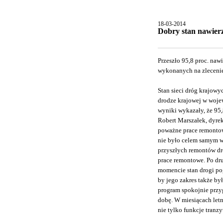
18-03-2014
Dobry stan nawier
Przeszło 95,8 proc. naw
wykonanych na zlecenie
Stan sieci dróg krajow
drodze krajowej w woje
wyniki wykazały, że 95,
Robert Marszałek, dyrek
poważne prace remontow
nie było celem samym w
przyszłych remontów dro
prace remontowe. Po dr
momencie stan drogi po
by jego zakres także by
program spokojnie przyg
dobę. W miesiącach letni
nie tylko funkcje tranzy