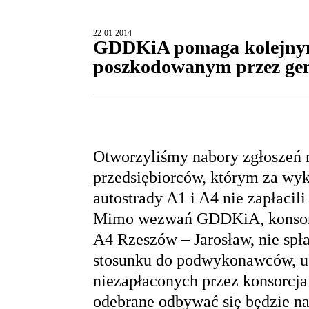
22-01-2014
GDDKiA pomaga kolejnym
poszkodowanym przez ge
Otworzyliśmy nabory zgłoszeń 
przedsiębiorców, którym za wy
autostrady A1 i A4 nie zapłacil
Mimo wezwań GDDKiA, konsorcj
A4 Rzeszów – Jarosław, nie sp
stosunku do podwykonawców, u
niezapłaconych przez konsorcja
odebrane odbywać się będzie n