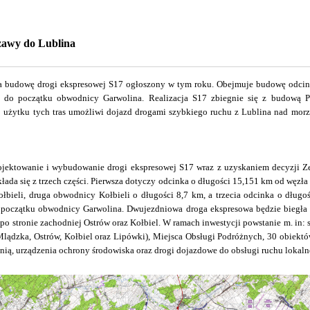
zawy do Lublina
 na budowę drogi ekspresowej S17 ogłoszony w tym roku. Obejmuje budowę odcin
 do początku obwodnicy Garwolina. Realizacja S17 zbiegnie się z budową 
 użytku tych tras umożliwi dojazd drogami szybkiego ruchu z Lublina nad morz
ojektowanie i wybudowanie drogi ekspresowej S17 wraz z uzyskaniem decyzji Z
kłada się z trzech części. Pierwsza dotyczy odcinka o długości 15,151 km od węzła
bieli, druga obwodnicy Kołbieli o długości 8,7 km, a trzecia odcinka o dług
 początku obwodnicy Garwolina. Dwujezdniowa droga ekspresowa będzie biegła w
 po stronie zachodniej Ostrów oraz Kołbiel. W ramach inwestycji powstanie m. in
Mlądzka, Ostrów, Kołbiel oraz Lipówki), Miejsca Obsługi Podróżnych, 30 obiektó
 nią, urządzenia ochrony środowiska oraz drogi dojazdowe do obsługi ruchu lokaln