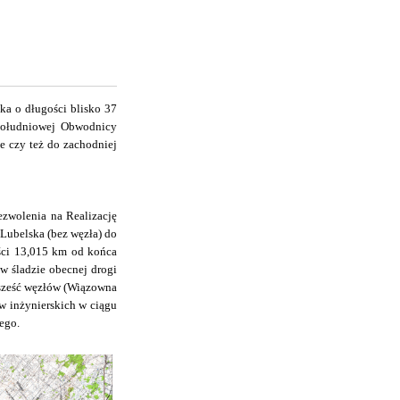
ka o długości blisko 37
Południowej Obwodnicy
e czy też do zachodniej
ezwolenia na Realizację
 Lubelska (bez węzła) do
ości 13,015 km od końca
 śladzie obecnej drogi
: sześć węzłów (Wiązowna
w inżynierskich w ciągu
ego.