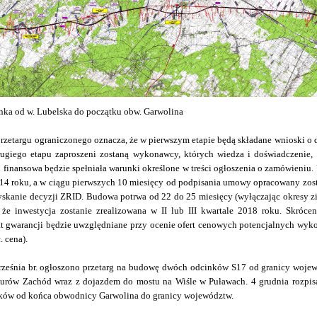
nka od w. Lubelska do początku obw. Garwolina
przetargu ograniczonego oznacza, że w pierwszym etapie będą składane wnioski o 
ugiego etapu zaproszeni zostaną wykonawcy, których wiedza i doświadczenie, 
 finansowa będzie spełniała warunki określone w treści ogłoszenia o zamówien
14 roku, a w ciągu pierwszych 10 miesięcy od podpisania umowy opracowany zos
yskanie decyzji ZRID. Budowa potrwa od 22 do 25 miesięcy (wyłączając okresy 
że inwestycja zostanie zrealizowana w II lub III kwartale 2018 roku. Skróceni
at gwarancji będzie uwzględniane przy ocenie ofert cenowych potencjalnych wyko
. cena).
rześnia br. ogłoszono przetarg na budowę dwóch odcinków S17 od granicy woje
Kurów Zachód wraz z dojazdem do mostu na Wiśle w Puławach. 4 grudnia rozpis
ków od końca obwodnicy Garwolina do granicy województw.