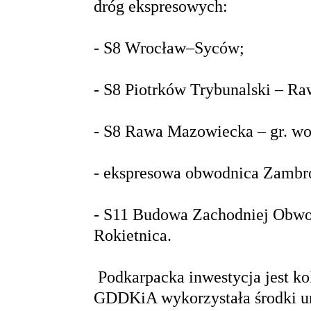
dróg ekspresowych:
- S8 Wrocław–Syców;
- S8 Piotrków Trybunalski – R
- S8 Rawa Mazowiecka – gr. woj
- ekspresowa obwodnica Zambr
- S11 Budowa Zachodniej Obwod
Rokietnica.
Podkarpacka inwestycja jest ko
GDDKiA wykorzystała środki un