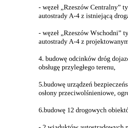
- węzeł „Rzeszów Centralny” t
autostrady A-4 z istniejącą dro
- węzeł „Rzeszów Wschodni” ty
autostrady A-4 z projektowany
4. budowę odcinków dróg doja
obsługę przyległego terenu,
5.budowę urządzeń bezpieczeńs
osłony przeciwolśnieniowe, ogr
6.budowę 12 drogowych obiektó
- 2 wiaduktów autostradowych n