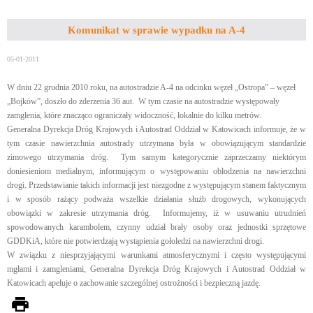
Komunikat w sprawie wypadku na A-4
05-01-2011
W dniu 22 grudnia 2010 roku, na autostradzie A-4 na odcinku węzeł „Ostropa” – węzeł
„Bojków”, doszło do zderzenia 36 aut. W tym czasie na autostradzie występowały
zamglenia, które znacząco ograniczały widoczność, lokalnie do kilku metrów.
Generalna Dyrekcja Dróg Krajowych i Autostrad Oddział w Katowicach informuje, że w
tym czasie nawierzchnia autostrady utrzymana była w obowiązującym standardzie
zimowego utrzymania dróg. Tym samym kategorycznie zaprzeczamy niektórym
doniesieniom medialnym, informującym o występowaniu oblodzenia na nawierzchni
drogi. Przedstawianie takich informacji jest niezgodne z występującym stanem faktycznym
i w sposób rażący podważa wszelkie działania służb drogowych, wykonujących
obowiązki w zakresie utrzymania dróg. Informujemy, iż w usuwaniu utrudnień
spowodowanych karambolem, czynny udział brały osoby oraz jednostki sprzętowe
GDDKiA, które nie potwierdzają wystąpienia gołoledzi na nawierzchni drogi.
W związku z niesprzyjającymi warunkami atmosferycznymi i często występującymi
mgłami i zamgleniami, Generalna Dyrekcja Dróg Krajowych i Autostrad Oddział w
Katowicach apeluje o zachowanie szczególnej ostrożności i bezpieczną jazdę.