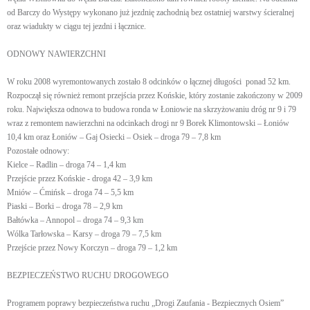
od Barczy do Występy wykonano już jezdnię zachodnią bez ostatniej warstwy ścieralnej
oraz wiadukty w ciągu tej jezdni i łącznice.
ODNOWY NAWIERZCHNI
W roku 2008 wyremontowanych zostało 8 odcinków o łącznej długości ponad 52 km.
Rozpoczął się również remont przejścia przez Końskie, który zostanie zakończony w 2009
roku. Największa odnowa to budowa ronda w Łoniowie na skrzyżowaniu dróg nr 9 i 79
wraz z remontem nawierzchni na odcinkach drogi nr 9 Borek Klimontowski – Łoniów
10,4 km oraz Łoniów – Gaj Osiecki – Osiek – droga 79 – 7,8 km
Pozostałe odnowy:
Kielce – Radlin – droga 74 – 1,4 km
Przejście przez Końskie - droga 42 – 3,9 km
Mniów – Ćmińsk – droga 74 – 5,5 km
Piaski – Borki – droga 78 – 2,9 km
Bałtówka – Annopol – droga 74 – 9,3 km
Wólka Tarłowska – Karsy – droga 79 – 7,5 km
Przejście przez Nowy Korczyn – droga 79 – 1,2 km
BEZPIECZEŃSTWO RUCHU DROGOWEGO
Programem poprawy bezpieczeństwa ruchu „Drogi Zaufania - Bezpiecznych Osiem”