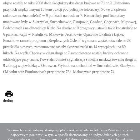
objęte zostały w roku 2008 dwie świętokrzyskie drogi krajowe nr 7 i nr 9. Ustawiono
przy nich między innymi 15 konstrukcji pod policyjne fotoradary. Nowe urządzenia
radarowe można umieścić w 9 punktach na trasie nr 7. Konstrukcje pod fotoradary
montowane były w Skarżysku, Suchedniowie, Ostojowie, Gozdzie, Chęcinach, Miąsowej,
Podchojnach i na obwodnicy Kielc. Na drodze nr 9 drogowcy ustawili takie konstrukcje w
6 punktach czyli w Nietulisku, Miłkowie, Jacentowie, Opatowie Okalinie i Łążku.
Ponadto w ramach programu „Bezpiecznych Osiem” wykonane zostało oświetlenie 28
przejść dla pieszych, zamontowane zostały aktywne znaki na 14 wysepkach i na 80
łukach. Na węźle Chęciny w ciągu drogi nr 7 zamontowane zostały bariery ochronne
oddzielające pasy ruchu. Powstała również sygnalizacja świetlna na skrzyżowaniu drogi nr
9 z drogą wojewódzką w Ostrowcu. Wybudowano chodniki w Suchedniowie, Skarżysku
i Młynku oraz Piotrkowicach przy drodze 73 i Makoszynie przy drodze 74.
drukuj
W ramach naszej witryny stosujemy pliki cookies w celu świadczenia Państwu usług na
najwyższym poziomie, w tym w sposób dostosowany do indywidulanych potrzeb.
Deklaracja dostępności
Mapa serwisu
Korzystanie z witryny bez zmiany ustawień dotyczących cookies oznacza, że będą one