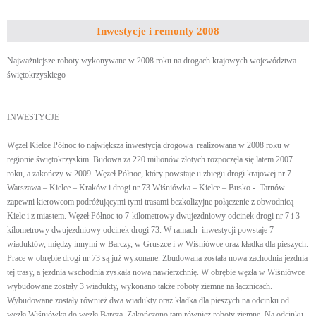
Inwestycje i remonty 2008
Najważniejsze roboty wykonywane w 2008 roku na drogach krajowych województwa
świętokrzyskiego
INWESTYCJE
Węzeł Kielce Północ to największa inwestycja drogowa realizowana w 2008 roku w
regionie świętokrzyskim. Budowa za 220 milionów złotych rozpoczęła się latem 2007
roku, a zakończy w 2009. Węzeł Północ, który powstaje u zbiegu drogi krajowej nr 7
Warszawa – Kielce – Kraków i drogi nr 73 Wiśniówka – Kielce – Busko - Tarnów
zapewni kierowcom podróżującymi tymi trasami bezkolizyjne połączenie z obwodnicą
Kielc i z miastem. Węzeł Północ to 7-kilometrowy dwujezdniowy odcinek drogi nr 7 i 3-
kilometrowy dwujezdniowy odcinek drogi 73. W ramach inwestycji powstaje 7
wiaduktów, między innymi w Barczy, w Gruszce i w Wiśniówce oraz kładka dla pieszych.
Prace w obrębie drogi nr 73 są już wykonane. Zbudowana została nowa zachodnia jezdnia
tej trasy, a jezdnia wschodnia zyskała nową nawierzchnię. W obrębie węzła w Wiśniówce
wybudowane zostały 3 wiadukty, wykonano także roboty ziemne na łącznicach.
Wybudowane zostały również dwa wiadukty oraz kładka dla pieszych na odcinku od
węzła Wiśniówka do węzła Barcza. Zakończono tam również roboty ziemne. Na odcinku