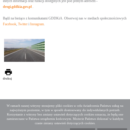
innych informacji oraz funkcji dostępnych jest pod jednym adresem
-
drogi.gddkia.gov.pl
.
Bądź na bieżąco z komunikatami GDDKiA. Obserwuj nas w mediach społecznościowych
Facebook
,
Twitter
i
Instagram
.
drukuj
W ramach naszej witryny stosujemy pliki cookies w celu świadczenia Państwu usług na
najwyższym poziomie, w tym w sposób dostosowany do indywidulanych potrzeb.
Deklaracja dostępności
Mapa serwisu
Korzystanie z witryny bez zmiany ustawień dotyczących cookies oznacza, że będą one
Media społecznościowe
Twitter
Facebook
Linkedin
zamieszczane w Państwa urządzeniu końcowym. Możecie Państwo dokonać w każdym
czasie zmiany ustawień dotyczących cookies.
Copyright 2015 GDDKiA