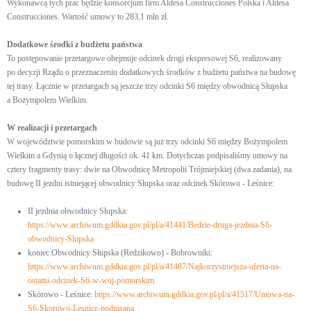
Wykonawcą tych prac będzie konsorcjum firm Aldesa Construcciones Polska i Aldesa
Construcciones. Wartość umowy to 283,1 mln zł.
Dodatkowe środki z budżetu państwa
To postępowanie przetargowe obejmuje odcinek drogi ekspresowej S6, realizowany
po decyzji Rządu o przeznaczeniu dodatkowych środków z budżetu państwa na budowę
tej trasy. Łącznie w przetargach są jeszcze trzy odcinki S6 między obwodnicą Słupska
a Bożympolem Wielkim.
W realizacji i przetargach
W województwie pomorskim w budowie są już trzy odcinki S6 między Bożympolem
Wielkim a Gdynią o łącznej długości ok. 41 km. Dotychczas podpisaliśmy umowy na
cztery fragmenty trasy: dwie na Obwodnicę Metropolii Trójmiejskiej (dwa zadania), na
budowę II jezdni istniejącej obwodnicy Słupska oraz odcinek Skórowo - Leśnice:
II jezdnia obwodnicy Słupska:
https://www.archiwum.gddkia.gov.pl/pl/a/41441/Bedzie-druga-jezdnia-S6-
obwodnicy-Slupska
koniec Obwodnicy Słupska (Redzikowo) - Bobrowniki:
https://www.archiwum.gddkia.gov.pl/pl/a/41487/Najkorzystniejsza-oferta-na-
ostatni-odcinek-S6-w-woj-pomorskim
Skórowo - Leśnice:
https://www.archiwum.gddkia.gov.pl/pl/a/41517/Umowa-na-
S6-Skorowo-Lesnice-podpisana