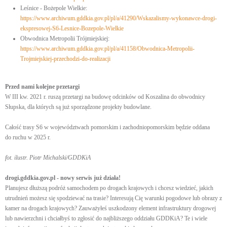
Leśnice - Bożepole Wielkie:
https://www.archiwum.gddkia.gov.pl/pl/a/41290/Wskazalismy-wykonawce-drogi-
ekspresowej-S6-Lesnice-Bozepole-Wielkie
Obwodnica Metropolii Trójmiejskiej:
https://www.archiwum.gddkia.gov.pl/pl/a/41158/Obwodnica-Metropolii-
Trojmiejskiej-przechodzi-do-realizacji
Przed nami kolejne przetargi
W III kw. 2021 r. ruszą przetargi na budowę odcinków od Koszalina do obwodnicy
Słupska, dla których są już sporządzone projekty budowlane.
Całość trasy S6 w województwach pomorskim i zachodniopomorskim będzie oddana
do ruchu w 2025 r.
fot. ilustr. Piotr Michalski/GDDKiA
drogi.gddkia.gov.pl - nowy serwis już działa!
Planujesz dłuższą podróż samochodem po drogach krajowych i chcesz wiedzieć, jakich
utrudnień możesz się spodziewać na trasie? Interesują Cię warunki pogodowe lub obrazy z
kamer na drogach krajowych? Zauważyłeś uszkodzony element infrastruktury drogowej
lub nawierzchni i chciałbyś to zgłosić do najbliższego oddziału GDDKiA? Te i wiele