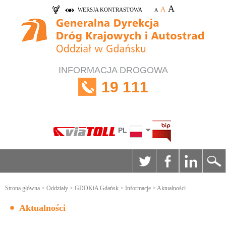
A
A
WERSJA KONTRASTOWA
A
INFORMACJA DROGOWA
19 111
PL
Strona główna
>
Oddziały
>
GDDKiA Gdańsk
>
Informacje
> Aktualności
Aktualności