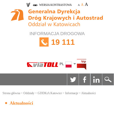
A
A
WERSJA KONTRASTOWA
A
INFORMACJA DROGOWA
19 111
PL
Strona główna
>
Oddziały
>
GDDKiA Katowice
>
Informacje
> Aktualności
Aktualności