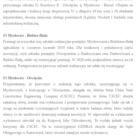
pierwotnego odcinka S1 Kosztowy II - Oświęcim, tj. Mysłowice - Bieruń. Obejmie on
zaprojektowanie i budowę drogi ekspresowej S1 o długości 10 km wraz z 16 obiektami
inżynierskimi, dwoma miejscami obsługi podróżnych (Lędziny Wschód i Zachód) oraz
infrastrukturą techniczną.
S1 Mysłowice - Bielsko-Biała
Przetargi na wszystkie trzy odcinki realizacyjne pomiędzy Mysłowicami a Bielskiem-Białą
ogłosiliśmy w czwartym kwartale 2019 roku. Dla środkowej i południowej części
inwestycji, czyli odcinka pomiędzy Oświęcimiem a Dankowicami oraz Dankowicami a
Bielsko-Białą, udało się rozstrzygnąć przetargi. W 2020 roku podpisaliśmy umowę na ich
realizację. Postępowania na pierwszy odcinek realizacyjny nie udało się rozstrzygnąć.
S1 Mysłowice - Oświęcim
Przypominamy, że pierwotnie o realizację tego odcinka, zaczynającego się w
Mysłowicach, a kończącego w Oświęcimiu, ubiegała się chińska firma China State
Construction Engineering Company (CSCEC). Pomimo, że firma CSCEC złożyła
najtańszą ofertę, została ona wykluczona z postępowania przetargowego. Stało się tak z
uwagi na niezłożenie wyczerpujących wyjaśnień w trakcie badania oferty, które rodziły
obawy co do możliwości skutecznej realizacji inwestycji. W odpowiedzi na wykluczenie
wykonawca odwołał się do Krajowej Izby Odwoławczej. Ta wydała jednak wyrok
korzystny dla CSCEC. Na to rozstrzygnięcie GDDKiA złożyła skargę do Sądu
Okręgowego w Katowicach, który również stanął po stronie wykonawcy.