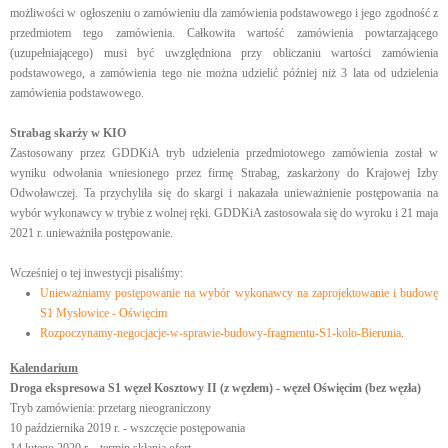
możliwości w ogłoszeniu o zamówieniu dla zamówienia podstawowego i jego zgodność z
przedmiotem tego zamówienia. Całkowita wartość zamówienia powtarzającego
(uzupełniającego) musi być uwzględniona przy obliczaniu wartości zamówienia
podstawowego, a zamówienia tego nie można udzielić później niż 3 lata od udzielenia
zamówienia podstawowego.
Strabag skarży w KIO
Zastosowany przez GDDKiA tryb udzielenia przedmiotowego zamówienia został w
wyniku odwołania wniesionego przez firmę Strabag, zaskarżony do Krajowej Izby
Odwoławczej. Ta przychyliła się do skargi i nakazała unieważnienie postępowania na
wybór wykonawcy w trybie z wolnej ręki. GDDKiA zastosowała się do wyroku i 21 maja
2021 r. unieważniła postępowanie.
Wcześniej o tej inwestycji pisaliśmy:
Unieważniamy postępowanie na wybór wykonawcy na zaprojektowanie i budowę
S1 Mysłowice - Oświęcim
Rozpoczynamy-negocjacje-w-sprawie-budowy-fragmentu-S1-kolo-Bierunia
.
Kalendarium
Droga ekspresowa S1 węzeł Kosztowy II (z węzłem) - węzeł Oświęcim (bez węzła)
Tryb zamówienia: przetarg nieograniczony
10 października 2019 r. - wszczęcie postępowania