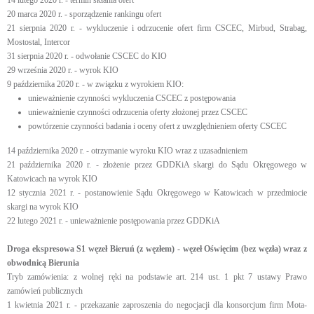
14 lutego 2020 r. - termin skłania ofert
20 marca 2020 r. - sporządzenie rankingu ofert
21 sierpnia 2020 r. - wykluczenie i odrzucenie ofert firm CSCEC, Mirbud, Strabag,
Mostostal, Intercor
31 sierpnia 2020 r. - odwołanie CSCEC do KIO
29 września 2020 r. - wyrok KIO
9 października 2020 r. - w związku z wyrokiem KIO:
unieważnienie czynności wykluczenia CSCEC z postępowania
unieważnienie czynności odrzucenia oferty złożonej przez CSCEC
powtórzenie czynności badania i oceny ofert z uwzględnieniem oferty CSCEC
14 października 2020 r. - otrzymanie wyroku KIO wraz z uzasadnieniem
21 października 2020 r. - złożenie przez GDDKiA skargi do Sądu Okręgowego w
Katowicach na wyrok KIO
12 stycznia 2021 r. - postanowienie Sądu Okręgowego w Katowicach w przedmiocie
skargi na wyrok KIO
22 lutego 2021 r. - unieważnienie postępowania przez GDDKiA
Droga ekspresowa S1 węzeł Bieruń (z węzłem) - węzeł Oświęcim (bez węzła) wraz z
obwodnicą Bierunia
Tryb zamówienia: z wolnej ręki na podstawie art. 214 ust. 1 pkt 7 ustawy Prawo
zamówień publicznych
1 kwietnia 2021 r. - przekazanie zaproszenia do negocjacji dla konsorcjum firm Mota-