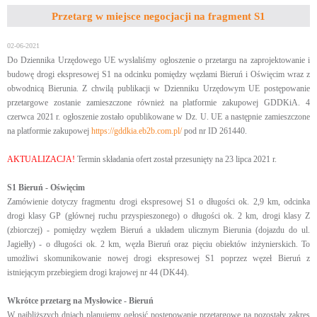
Przetarg w miejsce negocjacji na fragment S1
02-06-2021
Do Dziennika Urzędowego UE wysłaliśmy ogłoszenie o przetargu na zaprojektowanie i
budowę drogi ekspresowej S1 na odcinku pomiędzy węzłami Bieruń i Oświęcim wraz z
obwodnicą Bierunia. Z chwilą publikacji w Dzienniku Urzędowym UE postępowanie
przetargowe zostanie zamieszczone również na platformie zakupowej GDDKiA. 4
czerwca 2021 r. ogłoszenie zostało opublikowane w Dz. U. UE a następnie zamieszczone
na platformie zakupowej
https://gddkia.eb2b.com.pl/
pod nr ID 261440.
AKTUALIZACJA!
Termin składania ofert został przesunięty na 23 lipca 2021 r.
S1 Bieruń - Oświęcim
Zamówienie dotyczy fragmentu drogi ekspresowej S1 o długości ok. 2,9 km, odcinka
drogi klasy GP (głównej ruchu przyspieszonego) o długości ok. 2 km, drogi klasy Z
(zbiorczej) - pomiędzy węzłem Bieruń a układem ulicznym Bierunia (dojazdu do ul.
Jagiełły) - o długości ok. 2 km, węzła Bieruń oraz pięciu obiektów inżynierskich. To
umożliwi skomunikowanie nowej drogi ekspresowej S1 poprzez węzeł Bieruń z
istniejącym przebiegiem drogi krajowej nr 44 (DK44).
Wkrótce przetarg na Mysłowice - Bieruń
W najbliższych dniach planujemy ogłosić postępowanie przetargowe na pozostały zakres