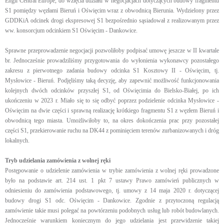
Engil Central Europe, do wzięcia udziału w negocjacjach dotyczących budowy fragmentu
S1 pomiędzy węzłami Bieruń i Oświęcim wraz z obwodnicą Bierunia. Wydzielony przez
GDDKiA odcinek drogi ekspresowej S1 bezpośrednio sąsiadował z realizowanym przez
ww. konsorcjum odcinkiem S1 Oświęcim - Dankowice.
Sprawne przeprowadzenie negocjacji pozwoliłoby podpisać umowę jeszcze w II kwartale
br. Jednocześnie prowadziliśmy przygotowania do wyłonienia wykonawcy pozostałego
zakresu z pierwotnego zadania budowy odcinka S1 Kosztowy II - Oświęcim, tj.
Mysłowice - Bieruń. Podjęliśmy taką decyzję, aby zapewnić możliwość funkcjonowania
kolejnych dwóch odcinków przyszłej S1, od Oświęcimia do Bielsko-Białej, po ich
ukończeniu w 2023 r. Miało się to się odbyć poprzez podzielenie odcinka Mysłowice -
Oświęcim na dwie części i sprawną realizację krótkiego fragmentu S1 z węzłem Bieruń i
obwodnicą tego miasta. Umożliwiłoby to, na okres dokończenia prac przy pozostałej
części S1, przekierowanie ruchu na DK44 z pominięciem terenów zurbanizowanych i dróg
lokalnych.
Tryb udzielania zamówienia z wolnej ręki
Postępowanie o udzielenie zamówienia w trybie zamówienia z wolnej ręki prowadzone
było na podstawie art. 214 ust. 1 pkt 7 ustawy Prawo zamówień publicznych w
odniesieniu do zamówienia podstawowego, tj. umowy z 14 maja 2020 r. dotyczącej
budowy drogi S1 odc. Oświęcim - Dankowice. Zgodnie z przytoczoną regulacją
zamówienie takie musi polegać na powtórzeniu podobnych usług lub robót budowlanych.
Jednocześnie warunkiem koniecznym do jego udzielania jest przewidzenie takiej