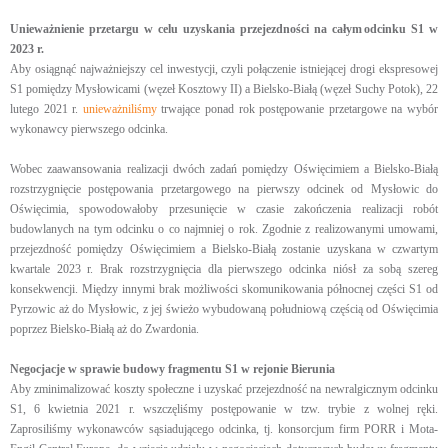
Unieważnienie przetargu w celu uzyskania przejezdności na całym odcinku S1 w
2023 r.
Aby osiągnąć najważniejszy cel inwestycji, czyli połączenie istniejącej drogi ekspresowej
S1 pomiędzy Mysłowicami (węzeł Kosztowy II) a Bielsko-Białą (węzeł Suchy Potok), 22
lutego 2021 r.
unieważniliśmy
trwające ponad rok postępowanie przetargowe na wybór
wykonawcy pierwszego odcinka.
Wobec zaawansowania realizacji dwóch zadań pomiędzy Oświęcimiem a Bielsko-Białą
rozstrzygnięcie postępowania przetargowego na pierwszy odcinek od Mysłowic do
Oświęcimia, spowodowałoby przesunięcie w czasie zakończenia realizacji robót
budowlanych na tym odcinku o co najmniej o rok. Zgodnie z realizowanymi umowami,
przejezdność pomiędzy Oświęcimiem a Bielsko-Białą zostanie uzyskana w czwartym
kwartale 2023 r. Brak rozstrzygnięcia dla pierwszego odcinka niósł za sobą szereg
konsekwencji. Między innymi brak możliwości skomunikowania północnej części S1 od
Pyrzowic aż do Mysłowic, z jej świeżo wybudowaną południową częścią od Oświęcimia
poprzez Bielsko-Białą aż do Zwardonia.
Negocjacje w sprawie budowy fragmentu S1 w rejonie Bierunia
Aby zminimalizować koszty społeczne i uzyskać przejezdność na newralgicznym odcinku
S1, 6 kwietnia 2021 r. wszczęliśmy postępowanie w tzw. trybie z wolnej ręki.
Zaprosiliśmy wykonawców sąsiadującego odcinka, tj. konsorcjum firm PORR i Mota-