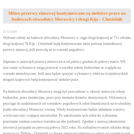
Mimo przerwy zimowej kontynuowane są niektóre prace na
budowach obwodnicy Morawicy i drogi Kije - Chmielnik
22-12-2020
Wybrane roboty na budowie obwodnicy Morawicy w ciągu drogi krajowej nr 73 i odcinka
drogi krajowej 78 Kije - Chmielnik będą kontynuowane także podczas kontraktowej
przerwy zimowej, jeśli pozwolą na to warunki pogodowe.
Zapisana w umowach przerwa zimowa trwa od połowy grudnia do połowy marca. WE
tym czasie wykonawcy mogą przerwać wszystkie roboty budowlane ze względu na
warunki atmosferyczne. Jeśli aura będzie sprzyjać wykonawcy robót na świętokrzyskich
drogach krajowych będą kontynuować niektóre prace.
Na budowie obwodnicy Morawicy mogą być prowadzone w okresie zimowym roboty
brukarskie, prace instalacyjne, prace przy montażu ekranów akustycznych. Wykonawca
przystąpi do uzależnionych od warunków pogodowych robót bitumicznych na wschodniej
jezdni obwodnicy Morawicy wiosną. Wtedy kontynuowane będzie układanie warstwy
wyrównawczej i wiążącej nawierzchni. Po zakończeniu tych robót do wykonania
pozostanie ostatnia warstwa ścieralna na obu jezdniach. Zgodnie z umową zakończenie
inwestycji przypada na pierwszą połowę 2022 roku. Na rozbudowywanym odcinku drogi
krajowej nr 78 Kije - Chmielnik w okresie zimowym planowe są roboty na wiadukcie nad