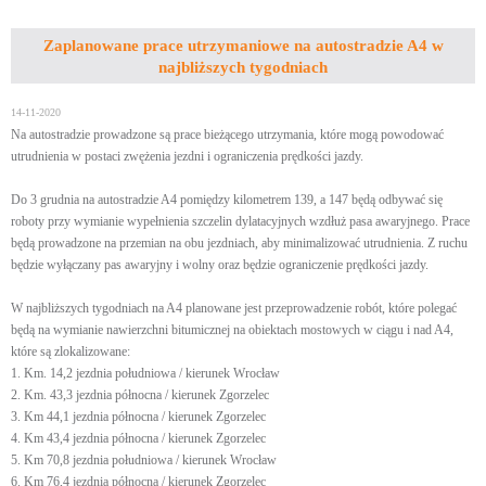
Zaplanowane prace utrzymaniowe na autostradzie A4 w
najbliższych tygodniach
14-11-2020
Na autostradzie prowadzone są prace bieżącego utrzymania, które mogą powodować
utrudnienia w postaci zwężenia jezdni i ograniczenia prędkości jazdy.
Do 3 grudnia na autostradzie A4 pomiędzy kilometrem 139, a 147 będą odbywać się
roboty przy wymianie wypełnienia szczelin dylatacyjnych wzdłuż pasa awaryjnego. Prace
będą prowadzone na przemian na obu jezdniach, aby minimalizować utrudnienia. Z ruchu
będzie wyłączany pas awaryjny i wolny oraz będzie ograniczenie prędkości jazdy.
W najbliższych tygodniach na A4 planowane jest przeprowadzenie robót, które polegać
będą na wymianie nawierzchni bitumicznej na obiektach mostowych w ciągu i nad A4,
które są zlokalizowane:
1. Km. 14,2 jezdnia południowa / kierunek Wrocław
2. Km. 43,3 jezdnia północna / kierunek Zgorzelec
3. Km 44,1 jezdnia północna / kierunek Zgorzelec
4. Km 43,4 jezdnia północna / kierunek Zgorzelec
5. Km 70,8 jezdnia południowa / kierunek Wrocław
6. Km 76,4 jezdnia północna / kierunek Zgorzelec