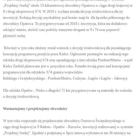
„Projektuj i buduj” około 15-kilometrowej obwodnicy Opatowa w ciągu drogi krajowej nr
9 i drogi ekspresowej S74. W 2019 r. wydana została decyzja środowiskowa dla tej
inwestycji. Kolejną decyzję uzyskaliśmy pod koniec maja br. dla łącznika północnego do
obwodnicy Opatowa. To przygotowywana od 2018 r. inwestycja, która ma dodatkowo
odciążyć miasto, skrócić czas podróży tranzytem drogami nr 9 i 74 oraz poprawić
płynność ruchu.
Również w tym roku złożony został wniosek o decyzję środowiskową dla posiadającego
koncepcję programową przejścia przez Kielce. Ogłoszenie przetargów na realizację tego
odcinka drogi ekspresowej S74 oraz sąsiadującego z nim odcinka Przełom/Mniów - węzeł
Kielce Zachód planowane jest w przyszłym roku. Ponadto trwają prace nad koncepcjami
programowymi dla odcinków S74 granica województw
łódzkiego i świętokrzyskiego - Przełom/Mniów, Cedzyna - Łagów i Łagów - Jałowęsy.
Dla odcinka Opatów - Nisko o długości 71 km przygotowywane są materiały do wniosku
o decyzję środowiskową.
Wariantujemy i projektujemy obwodnice
W tym roku rozpoczęło się projektowanie obwodnicy Ostrowca Świętokrzyskiego w
ciągu drogi krajowej nr 9 Radom - Opatów - Rzeszów, inwestycji realizowanej w systemie
„Projektuj i buduj”. Zgodnie z podpisaną w lipcu umową wykonawca ma 36 miesięcy na