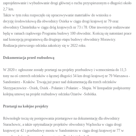
zaprojektowanie i wybudowanie drogi głównej o ruchu przyspieszonym o długości około
2,7 km.
Także w tym roku rozpoczęło się opracowywanie materiałów do wniosku o
decyzję środowiskową dla obwodnicy Osieka w ciągu drogi krajowej nr 79 oraz
obwodnicy Chmielnika w ciągu dróg krajowych nr 73 i 78. Obie inwestycje realizowane
będą w ramach rządowego Programu budowy 100 obwodnic. Kończą się natomiast prace
nad koncepcją programową dla drugiego etapu budowy obwodnicy Morawicy.
Realizacja pierwszego odcinka zakończy się w 2022 roku.
Dokumentacja przed rozbudową
W 2020 r. ogłoszone zostały przetargi na projekty przebudowy i wzmocnienia do 11,5
tony na oś czterech odcinków o łącznej długości 54 km drogi krajowej nr 79 Warszawa -
Sandomierz - Kraków. Trwają już prace nad dokumentacją dla trzech odcinków
Skrzypaczowice - Osiek, Osiek - Połaniec i Połaniec – Słupia. W listopadzie podpiszemy
kolejną umowę na projekt rozbudowy odcinka Ożarów -Sobótka.
Przetargi na kolejne projekty
Równolegle toczą się postępowania przetargowe na dokumentację dla obwodnicy
Starachowic, a także optymalizacje projektów obwodnicy Wąchocka w ciągu drogi
krajowej nr 42 i przebudowy mostu w Sandomierzu w ciągu drogi krajowej nr 77 w