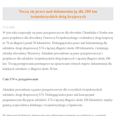
Toczą się prace nad dokumentacją dla 200 km
świętokrzyskich dróg krajowych
17-11-2020
W tym roku rozpoczęły się prace przygotowawcze dla obwodnic Chmielnika i Osieka oraz
prace projektowe dla obwodnicy Ostrowca Świętokrzyskiego i rozbudowy drogi krajowej
nr 79 na długości ponad 50 kilometrów. Dobiegają końca prace nad dokumentacją dla
odcinków drogi ekspresowej S74 o łącznej długości około 100 kilometrów i kolejnego
odcinka obwodnicy Morawicy. Aktualnie prowadzone są prace przygotowawcze i
projektowe dla odcinków świętokrzyskich dróg krajowych o łącznej długości około 200
km. Trwają postępowania przetargowe na opracowanie różnych etapów dokumentacji dla
kolejnych odcinków o długości około 30 km.
Cała S74 w przygotowaniu
Aktualnie prowadzone są prace przygotowawcze dla wszystkich świętokrzyskich
odcinków drogi ekspresowej S74. Dobiegają końca prace nad koncepcjami
programowymi dla pięciu odcinków S74 o łącznej długości około 100 kilometrów między
granicą województwa łódzkiego i świętokrzyskiego a Opatowem.
W pierwszej kolejności planowane jest ogłoszenie przetargu na realizację w systemie