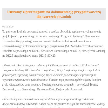
Ruszamy z przetargami na dokumentację przygotowawczą
dla czterech obwodnic
06-11-2020
To pierwszy krok do powstania czterech z sześciu obwodnic zaplanowanych na terenie
woj. kujawsko-pomorskiego w ramach rządowego Programu budowy 100 obwodnic.
Dziś ogłosiliśmy przetargi na opracowanie Studium techniczno-ekonomiczno-
środowiskowego z elementami koncepcji programowe (STEŚ-R) dla czterech obwodnic:
Brześcia Kujawskiego na DK62, Kowalewa Pomorskiego na DK15, Nowej Wsi Wielkiej
na DK25 oraz Strzelna w ciągu DK15 i DK25.
-
Krok po kroku realizujemy zadania, jakie Rząd postawił przed GDDKiA w ramach
Programu budowy 100 obwodnic. Projektanci, których wyłonimy w ogłoszonych dziś
przetargach, opracują dokumentację, która w efekcie pozwoli ogłosić przetargi na
wyłonienie wykonawców tych obwodnic. Finałem tego procesu będzie większy komfort
życia mieszkańców oraz poprawa bezpieczeństwa na drogach
. - powiedział Tomasz
Żuchowski, p.o. Generalnego Dyrektora Dróg Krajowych i Autostrad.
-
Mieszkańcy miast i miasteczek województwa kujawsko-pomorskiego od dawna
apelowali o budowę obwodnic. Każda nowa obwodnica to ulga dla mieszkańców: wyższy