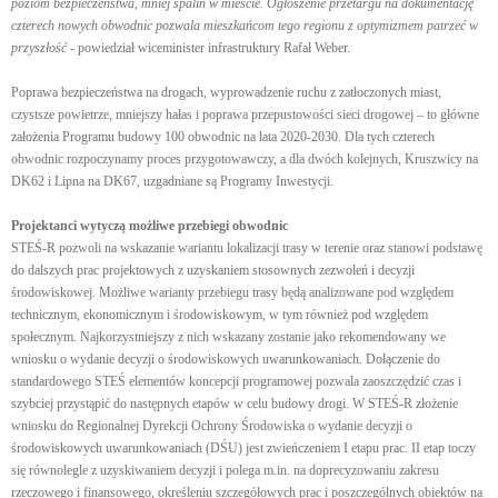
poziom bezpieczeństwa, mniej spalin w mieście. Ogłoszenie przetargu na dokumentację
czterech nowych obwodnic pozwala mieszkańcom tego regionu z optymizmem patrzeć w
przyszłość
- powiedział wiceminister infrastruktury Rafał Weber.
Poprawa bezpieczeństwa na drogach, wyprowadzenie ruchu z zatłoczonych miast,
czystsze powietrze, mniejszy hałas i poprawa przepustowości sieci drogowej – to główne
założenia Programu budowy 100 obwodnic na lata 2020-2030. Dla tych czterech
obwodnic rozpoczynamy proces przygotowawczy, a dla dwóch kolejnych, Kruszwicy na
DK62 i Lipna na DK67, uzgadniane są Programy Inwestycji.
Projektanci wytyczą możliwe przebiegi obwodnic
STEŚ-R pozwoli na wskazanie wariantu lokalizacji trasy w terenie oraz stanowi podstawę
do dalszych prac projektowych z uzyskaniem stosownych zezwoleń i decyzji
środowiskowej. Możliwe warianty przebiegu trasy będą analizowane pod względem
technicznym, ekonomicznym i środowiskowym, w tym również pod względem
społecznym. Najkorzystniejszy z nich wskazany zostanie jako rekomendowany we
wniosku o wydanie decyzji o środowiskowych uwarunkowaniach. Dołączenie do
standardowego STEŚ elementów koncepcji programowej pozwala zaoszczędzić czas i
szybciej przystąpić do następnych etapów w celu budowy drogi. W STEŚ-R złożenie
wniosku do Regionalnej Dyrekcji Ochrony Środowiska o wydanie decyzji o
środowiskowych uwarunkowaniach (DŚU) jest zwieńczeniem I etapu prac. II etap toczy
się równolegle z uzyskiwaniem decyzji i polega m.in. na doprecyzowaniu zakresu
rzeczowego i finansowego, określeniu szczegółowych prac i poszczególnych obiektów na