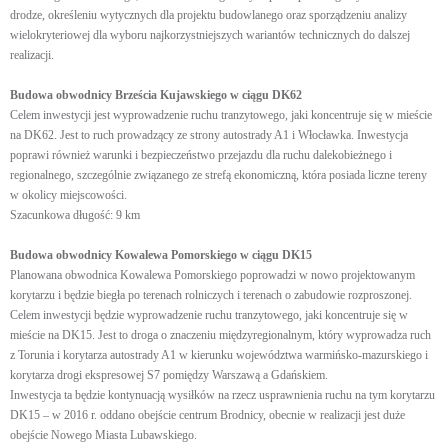
drodze, określeniu wytycznych dla projektu budowlanego oraz sporządzeniu analizy
wielokryteriowej dla wyboru najkorzystniejszych wariantów technicznych do dalszej
realizacji.
Budowa obwodnicy Brześcia Kujawskiego w ciągu DK62
Celem inwestycji jest wyprowadzenie ruchu tranzytowego, jaki koncentruje się w mieście
na DK62. Jest to ruch prowadzący ze strony autostrady A1 i Włocławka. Inwestycja
poprawi również warunki i bezpieczeństwo przejazdu dla ruchu dalekobieżnego i
regionalnego, szczególnie związanego ze strefą ekonomiczną, która posiada liczne tereny
w okolicy miejscowości.
Szacunkowa długość: 9 km
Budowa obwodnicy Kowalewa Pomorskiego w ciągu DK15
Planowana obwodnica Kowalewa Pomorskiego poprowadzi w nowo projektowanym
korytarzu i będzie biegła po terenach rolniczych i terenach o zabudowie rozproszonej.
Celem inwestycji będzie wyprowadzenie ruchu tranzytowego, jaki koncentruje się w
mieście na DK15. Jest to droga o znaczeniu międzyregionalnym, który wyprowadza ruch
z Torunia i korytarza autostrady A1 w kierunku województwa warmińsko-mazurskiego i
korytarza drogi ekspresowej S7 pomiędzy Warszawą a Gdańskiem.
Inwestycja ta będzie kontynuacją wysiłków na rzecz usprawnienia ruchu na tym korytarzu
DK15 – w 2016 r. oddano obejście centrum Brodnicy, obecnie w realizacji jest duże
obejście Nowego Miasta Lubawskiego.