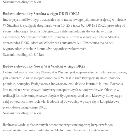
Szacunkowa długość: 8 km
Budowa obwodnicy Strzelna w ciągu DK15 i DK25
Inwestycja umożliwi wyprowadzenie ruchu tranzytowego, jaki koncentruje się w mieście.
W Strzelnie krzyżują się drogi krajowe nr 15, 25 a także 62. DK15 i DK25 prowadzą od
strony północnej z Torunia i Bydgoszczy i dalej na południe do korytarzy drogi
ekspresowej S5 oraz autostrady A2. Ponadto od strony wschodniej ruch do Strzelna
doprowadza DK62, idąca od Włocławka i autostrady A1. Obwodnica ma na celu
wyprowadzenie ruchu z kierunków najbardziej zatłoczonych.
Szacunkowa długość: 8,5 km
Budowa obwodnicy Nowej Wsi Wielkiej w ciągu DK25
Celem budowy obwodnicy Nowej Wsi Wielkiej jest wyprowadzenie ruchu tranzytowego,
jaki koncentruje się w miejscowości na D25. Jest to ruch kierujący się na osi północ-
południe, pomiędzy Bydgoszczą a Inowrocławiem i dalej w kierunku Kutna i Poznania.
Jest to jeden z ważniejszych korytarzy transportowych w województwie. Obecnie w
realizacji jest całe kompleksowe obejście Bydgoszczy, a od roku kierowcy korzystają z
całej obwodnicy Inowrocławia. Budowa tej obwodnicy wpisuje się w kompleksową
przebudowę całego ciągu DK25.
Szacunkowa długość: 4 km
Realizacja każdej z planowanych obwodnic przyniesie poprawę bezpieczeństwa
mieszkańców tych miast, odciążenie układu komunikacyjnego i zwiększenie