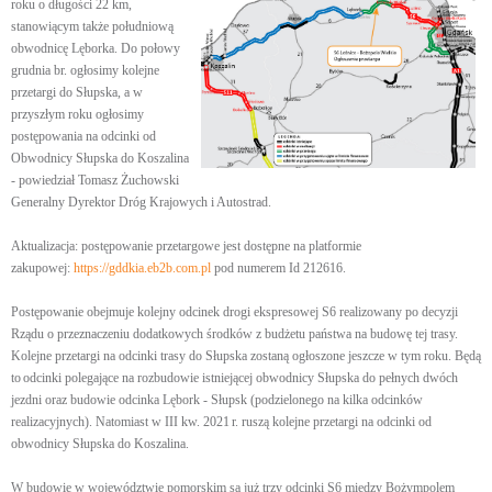
roku o długości 22 km,
stanowiącym także południową
obwodnicę Lęborka. Do połowy
grudnia br. ogłosimy kolejne
przetargi do Słupska, a w
przyszłym roku ogłosimy
postępowania na odcinki od
Obwodnicy Słupska do Koszalina
- powiedział Tomasz Żuchowski
Generalny Dyrektor Dróg Krajowych i Autostrad.
Aktualizacja: postępowanie przetargowe jest dostępne na platformie
zakupowej:
https://gddkia.eb2b.com.pl
pod numerem Id 212616.
Postępowanie obejmuje kolejny odcinek drogi ekspresowej S6 realizowany po decyzji
Rządu o przeznaczeniu dodatkowych środków z budżetu państwa na budowę tej trasy.
Kolejne przetargi na odcinki trasy do Słupska zostaną ogłoszone jeszcze w tym roku. Będą
to odcinki polegające na rozbudowie istniejącej obwodnicy Słupska do pełnych dwóch
jezdni oraz budowie odcinka Lębork - Słupsk (podzielonego na kilka odcinków
realizacyjnych). Natomiast w III kw. 2021 r. ruszą kolejne przetargi na odcinki od
obwodnicy Słupska do Koszalina.
W budowie w województwie pomorskim są już trzy odcinki S6 między Bożympolem