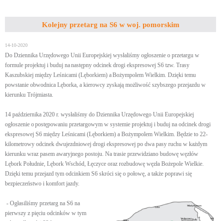
Kolejny przetarg na S6 w woj. pomorskim
14-10-2020
Do Dziennika Urzędowego Unii Europejskiej wysłaliśmy ogłoszenie o przetargu w
formule projektuj i buduj na następny odcinek drogi ekspresowej S6 tzw. Trasy
Kaszubskiej między Leśnicami (Lęborkiem) a Bożympolem Wielkim. Dzięki temu
powstanie obwodnica Lęborka, a kierowcy zyskają możliwość szybszego przejazdu w
kierunku Trójmiasta.
14 października 2020 r. wysłaliśmy do Dziennika Urzędowego Unii Europejskiej
ogłoszenie o postępowaniu przetargowym w systemie projektuj i buduj na odcinek drogi
ekspresowej S6 między Leśnicami (Lęborkiem) a Bożympolem Wielkim. Będzie to 22-
kilometrowy odcinek dwujezdniowej drogi ekspresowej po dwa pasy ruchu w każdym
kierunku wraz pasem awaryjnego postoju. Na trasie przewidziano budowę węzłów
Lębork Południe, Lębork Wschód, Łęczyce oraz rozbudowę węzła Bożepole Wielkie.
Dzięki temu przejazd tym odcinkiem S6 skróci się o połowę, a także poprawi się
bezpieczeństwo i komfort jazdy.
- Ogłasiliśmy przetarg na S6 na
pierwszy z pięciu odcinków w tym