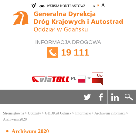
A
A
WERSJA KONTRASTOWA
A
INFORMACJA DROGOWA
19 111
PL
Strona główna
>
Oddziały
>
GDDKiA Gdańsk
>
Informacje
>
Archiwum informacji
>
Archiwum 2020
Archiwum 2020