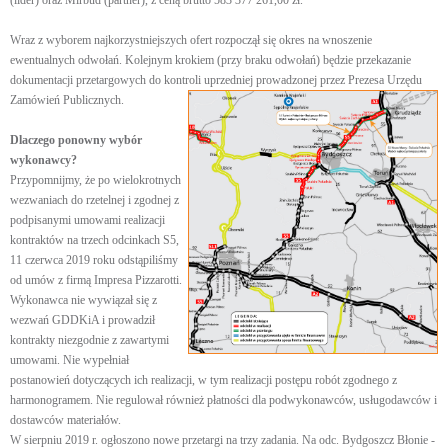
(lider) oraz Mirbud (partner), z ceną brutto 583 377 261,00 zł.
Wraz z wyborem najkorzystniejszych ofert rozpoczął się okres na wnoszenie
ewentualnych odwołań. Kolejnym krokiem (przy braku odwołań) będzie przekazanie
dokumentacji przetargowych do kontroli uprzedniej prowadzonej przez Prezesa Urzędu
Zamówień Publicznych.
Dlaczego ponowny wybór
wykonawcy?
Przypomnijmy, że po wielokrotnych
wezwaniach do rzetelnej i zgodnej z
podpisanymi umowami realizacji
kontraktów na trzech odcinkach S5,
11 czerwca 2019 roku odstąpiliśmy
od umów z firmą Impresa Pizzarotti.
Wykonawca nie wywiązał się z
wezwań GDDKiA i prowadził
kontrakty niezgodnie z zawartymi
umowami. Nie wypełniał
postanowień dotyczących ich realizacji, w tym realizacji postępu robót zgodnego z
harmonogramem. Nie regulował również płatności dla podwykonawców, usługodawców i
dostawców materiałów.
W sierpniu 2019 r. ogłoszono nowe przetargi na trzy zadania. Na odc. Bydgoszcz Błonie -