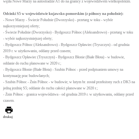
węzła Nowe Marzy na autostradzie A1 do na granicy z województwem wielkopolskim.
Odcinki S5 w województwie kujawsko-pomorskim (z północy na południe):
- Nowe Marzy - Świecie Południe (Dworzysko) - przetarg w toku - wybór
najkorzystniejszej oferty;
- Świecie Południe (Dworzysko) - Bydgoszcz Północ (Aleksandrowo) - przetarg w toku
- wybór najkorzystniejszej oferty;
- Bydgoszcz Północ (Aleksandrowo) - Bydgoszcz Opławiec (Tryszczyn) - od grudnia
2019 r. w użytkowaniu, oddany przed czasem;
- Bydgoszcz Opławiec (Tryszczyn) - Bydgoszcz Błonie (Białe Błota) - w budowie,
oddanie do ruchu planowane w 2020 r.;
- Bydgoszcz Błonie (Białe Błota) - Szubin Północ - przed podpisaniem umowy na
kontynuację prac budowlanych;
- Szubin Północ - Żnin Północ - w budowie; w lutym br. został przełożony ruch z DK5 na
jedną jezdnię S5; oddanie do ruchu całości planowane w 2020 r.;
- Żnin Północ - granica województwa - od grudnia 2019 r. w użytkowaniu, oddany przed
czasem.
drukuj