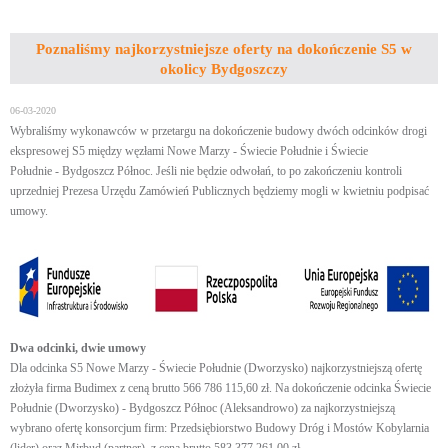
Poznaliśmy najkorzystniejsze oferty na dokończenie S5 w
okolicy Bydgoszczy
06-03-2020
Wybraliśmy wykonawców w przetargu na dokończenie budowy dwóch odcinków drogi
ekspresowej S5 między węzłami Nowe Marzy - Świecie Południe i Świecie
Południe - Bydgoszcz Północ. Jeśli nie będzie odwołań, to po zakończeniu kontroli
uprzedniej Prezesa Urzędu Zamówień Publicznych będziemy mogli w kwietniu podpisać
umowy.
Dwa odcinki, dwie umowy
Dla odcinka S5 Nowe Marzy - Świecie Południe (Dworzysko) najkorzystniejszą ofertę
złożyła firma Budimex z ceną brutto 566 786 115,60 zł. Na dokończenie odcinka Świecie
Południe (Dworzysko) - Bydgoszcz Północ (Aleksandrowo) za najkorzystniejszą
wybrano ofertę konsorcjum firm: Przedsiębiorstwo Budowy Dróg i Mostów Kobylarnia