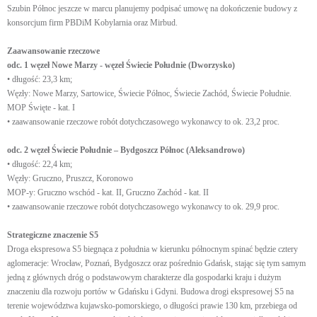
Szubin Północ jeszcze w marcu planujemy podpisać umowę na dokończenie budowy z
konsorcjum firm PBDiM Kobylarnia oraz Mirbud.
Zaawansowanie rzeczowe
odc. 1 węzeł Nowe Marzy - węzeł Świecie Południe (Dworzysko)
• długość: 23,3 km;
Węzły: Nowe Marzy, Sartowice, Świecie Północ, Świecie Zachód, Świecie Południe.
MOP Święte - kat. I
• zaawansowanie rzeczowe robót dotychczasowego wykonawcy to ok. 23,2 proc.
odc. 2 węzeł Świecie Południe – Bydgoszcz Północ (Aleksandrowo)
• długość: 22,4 km;
Węzły: Gruczno, Pruszcz, Koronowo
MOP-y: Gruczno wschód - kat. II, Gruczno Zachód - kat. II
• zaawansowanie rzeczowe robót dotychczasowego wykonawcy to ok. 29,9 proc.
Strategiczne znaczenie S5
Droga ekspresowa S5 biegnąca z południa w kierunku północnym spinać będzie cztery
aglomeracje: Wrocław, Poznań, Bydgoszcz oraz pośrednio Gdańsk, stając się tym samym
jedną z głównych dróg o podstawowym charakterze dla gospodarki kraju i dużym
znaczeniu dla rozwoju portów w Gdańsku i Gdyni. Budowa drogi ekspresowej S5 na
terenie województwa kujawsko-pomorskiego, o długości prawie 130 km, przebiega od