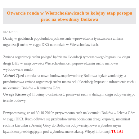
Otwarcie ronda w Wierzchosławicach to kolejny etap postępu
prac na obwodnicy Bolkowa
04-11-2019
Dzisiaj w godzinach popołudniowych zostanie wprowadzona tymczasowa zmiana
organizacji ruchu w ciągu DK5 na rondzie w Wierzchosławicach.
Zmiana organizacji ruchu polegać będzie na likwidacji tymczasowego bypassu w ciągu
drogi DK5 w miejscowości Wierzchosławice i poprowadzeniu ruchu na nowo
wybudowane rondo.
Ważne!
Zjazd z ronda na nowo budowaną obwodnicę Bolkowa będzie zamknięty, a
przedmiotowa zmiana organizacji ruchu ma na celu likwidację bypassu i udrożnienie ruchu
na kierunku Bolków – Kamienna Góra.
Uwaga Kierowcy!
Prosimy o ostrożność, ponieważ ruch w dalszym ciągu odbywa się po
terenie budowy.
Przypominamy, że od 30.10.2019r. przywrócono ruch na kierunku Bolków – Jelenia Góra
w ciągu DK3. Ruch odbywa się przebudowanym odcinkiem drogi krajowej, natomiast
ruch na kierunku z Jeleniej Góry do Bolkowa odbywa się nowo wybudowanym
łącznikiem przebiegającym pod wybudowana estakadą. Więcej informacji
TUTAJ