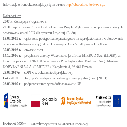
Informacje o kontrakcie znajdują się na stronie
http://obwodnica-bolkowa.pl/
Kalendarium:
2003 r
. Koncepcja Programowa.
2010 r.
opracowano Projekt Budowlany oraz Projekt Wykonawczy, na podstawie których
opracowany został PFU dla systemu Projektuj i Buduj.
18.09.2015 r.
– ogłoszono postępowanie przetargowe na zaprojektowanie i wybudowanie
obwodnicy Bolkowa w ciągu drogi krajowej nr 3 i nr 5 o długości ok. 7,8 km.
30.09.2016 r.
– otwarcie ofert.
14.12.2016 r.
– podpisanie umowy Wykonawcą jest firma: MIRBUD S.A. (LIDER), ul.
Unii Europejskiej 18, 96-100 Skierniewice Przedsiębiorstwo Budowy Dróg i Mostów
KOBYLARNIA S.A. (PARTNER), Kobylarnia 8, 86-061 Brzoza.
28.09.2017r.
– ZOPI ws. dokumentacji projektowej.
Luty 2018 r. -
Decyzje Zezwalające na realizację inwestycji drogowej (ZRID).
26.03.2019 r
. - podpisanie umowy na dofinansowanie UE.
Kwiecień 2020 r.
– kontraktowy termin zakończenia inwestycji.