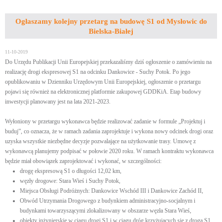
Ogłaszamy kolejny przetarg na budowę S1 od Mysłowic do
Bielska-Białej
11-10-2019
Do Urzędu Publikacji Unii Europejskiej przekazaliśmy dziś ogłoszenie o zamówieniu na
realizację drogi ekspresowej S1 na odcinku Dankowice - Suchy Potok. Po jego
opublikowaniu w Dzienniku Urzędowym Unii Europejskiej, ogłoszenie o przetargu
pojawi się również na elektronicznej platformie zakupowej GDDKiA. Etap budowy
inwestycji planowany jest na lata 2021-2023.
Wyłoniony w przetargu wykonawca będzie realizować zadanie w formule „Projektuj i
buduj”, co oznacza, że w ramach zadania zaprojektuje i wykona nowy odcinek drogi oraz
uzyska wszystkie niezbędne decyzje pozwalające na użytkowanie trasy. Umowę z
wykonawcą planujemy podpisać w połowie 2020 roku. W ramach kontraktu wykonawca
będzie miał obowiązek zaprojektować i wykonać, w szczególności:
drogę ekspresową S1 o długości 12,02 km,
węzły drogowe: Stara Wieś i Suchy Potok,
Miejsca Obsługi Podróżnych: Dankowice Wschód III i Dankowice Zachód II,
Obwód Utrzymania Drogowego z budynkiem administracyjno-socjalnym i
budynkami towarzyszącymi zlokalizowany w obszarze węzła Stara Wieś,
obiekty inżynierskie w ciągu drogi S1 i w ciągu dróg krzyżujących się z drogą S1,