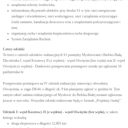
urządzenia ochrony środowiska,
infrastrukturę dla potrzeb obiektów przy drodze S1 w tym: sieci energetyczne
zasilające i oświetleniowe, sieci wodociągowe, sieci i urządzenia oczyszczające
ścieki sanitarne, kanalizacja deszczowa wraz z urządzeniami podczyszczającymi i
inne,
organizację ruchu i urządzenia bezpieczeństwa ruchu drogowego
System Zarządzania Ruchem.
Cztery odcinki
To trzeci z czterech odcinków realizacyjnych S1 pomiędzy Mysłowicami i Bielsko-Białą.
Dla odcinka I: węzeł Kosztowy II (z węzłem) - węzeł Oświęcim (bez węzła) oraz II: węzeł
Oświęcim (z węzłem) - Dankowice postępowania przetargowe zostały już ogłoszone 10
października br.
Postępowanie przetargowe na IV odcinek realizacyjny stanowiący obwodnicę
Oświęcimia, w ciągu DK44, o długość ok. 9 km planujemy ogłosić w grudniu br. Tym
samym całość zadania realizacyjnego od Mysłowic do Bielska-Białej zostanie ogłoszona
jeszcze w tym roku. Wszystkie odcinki realizowane będą w formule „Projektuj i buduj”.
Odcinek I: węzeł Kosztowy II (z węzłem) - węzeł Oświęcim (bez węzła),
w zakres
którego wchodzą:
droga ekspresowa o długości 12,865 km