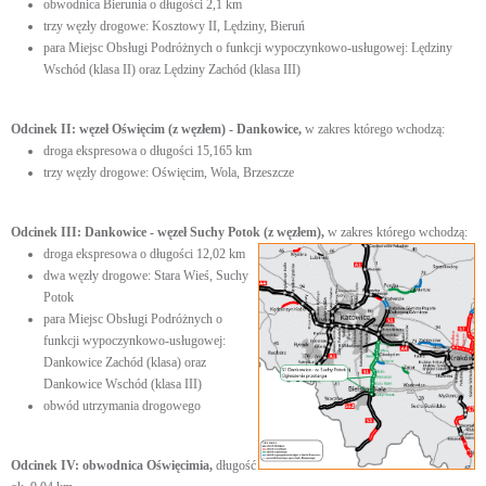
obwodnica Bierunia o długości 2,1 km
trzy węzły drogowe: Kosztowy II, Lędziny, Bieruń
para Miejsc Obsługi Podróżnych o funkcji wypoczynkowo-usługowej: Lędziny
Wschód (klasa II) oraz Lędziny Zachód (klasa III)
Odcinek II: węzeł Oświęcim (z węzłem) - Dankowice,
w zakres którego wchodzą:
droga ekspresowa o długości 15,165 km
trzy węzły drogowe: Oświęcim, Wola, Brzeszcze
Odcinek III: Dankowice - węzeł Suchy Potok (z węzłem),
w zakres którego wchodzą:
droga ekspresowa o długości 12,02 km
dwa węzły drogowe: Stara Wieś, Suchy
Potok
para Miejsc Obsługi Podróżnych o
funkcji wypoczynkowo-usługowej:
Dankowice Zachód (klasa) oraz
Dankowice Wschód (klasa III)
obwód utrzymania drogowego
Odcinek IV: obwodnica Oświęcimia,
długość