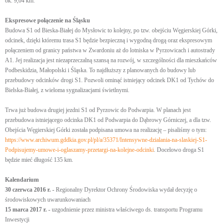
ok. 9,04 km.
Ekspresowe połączenie na Śląsku
Budowa S1 od Bieska-Białej do Mysłowic to kolejny, po tzw. obejściu Węgierskiej Górki,
odcinek, dzięki któremu trasa S1 będzie bezpieczną i wygodną drogą oraz ekspresowym
połączeniem od granicy państwa w Zwardoniu aż do lotniska w Pyrzowicach i autostrady
A1. Jej realizacja jest niezaprzeczalną szansą na rozwój, w szczególności dla mieszkańców
Podbeskidzia, Małopolski i Śląska. To najdłuższy z planowanych do budowy lub
przebudowy odcinków drogi S1. Pozwoli ominąć istniejący odcinek DK1 od Tychów do
Bielska-Białej, z wieloma sygnalizacjami świetlnymi.
Trwa już budowa drugiej jezdni S1 od Pyrzowic do Podwarpia. W planach jest
przebudowa istniejącego odcinka DK1 od Podwarpia do Dąbrowy Górniczej, a dla tzw.
Obejścia Węgierskiej Górki została podpisana umowa na realizację – pisaliśmy o tym:
https://www.archiwum.gddkia.gov.pl/pl/a/35371/Intensywne-dzialania-na-slaskiej-S1-
Podpisujemy-umowe-i-oglaszamy-przetargi-na-kolejne-odcinki
. Docelowo droga S1
będzie mieć długość 135 km.
Kalendarium
30 czerwca 2016 r. -
Regionalny Dyrektor Ochrony Środowiska wydał decyzję o
środowiskowych uwarunkowaniach
15 marca 2017 r. -
uzgodnienie przez ministra właściwego ds. transportu Programu
Inwestycji