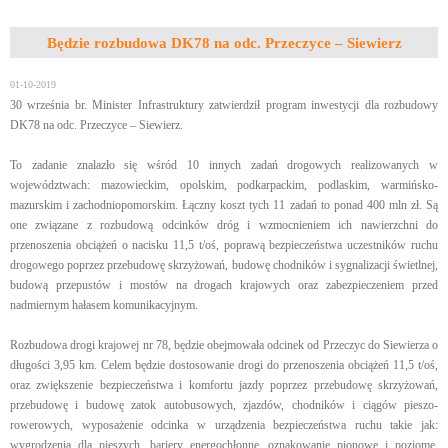
Będzie rozbudowa DK78 na odc. Przeczyce – Siewierz
01-10-2019
30 września br. Minister Infrastruktury zatwierdził program inwestycji dla rozbudowy
DK78 na odc. Przeczyce – Siewierz.
To zadanie znalazło się wśród 10 innych zadań drogowych realizowanych w
województwach: mazowieckim, opolskim, podkarpackim, podlaskim, warmińsko-
mazurskim i zachodniopomorskim. Łączny koszt tych 11 zadań to ponad 400 mln zł. Są
one związane z rozbudową odcinków dróg i wzmocnieniem ich nawierzchni do
przenoszenia obciążeń o nacisku 11,5 t/oś, poprawą bezpieczeństwa uczestników ruchu
drogowego poprzez przebudowę skrzyżowań, budowę chodników i sygnalizacji świetlnej,
budową przepustów i mostów na drogach krajowych oraz zabezpieczeniem przed
nadmiernym hałasem komunikacyjnym.
Rozbudowa drogi krajowej nr 78, będzie obejmowała odcinek od Przeczyc do Siewierza o
długości 3,95 km. Celem będzie dostosowanie drogi do przenoszenia obciążeń 11,5 t/oś,
oraz zwiększenie bezpieczeństwa i komfortu jazdy poprzez przebudowę skrzyżowań,
przebudowę i budowę zatok autobusowych, zjazdów, chodników i ciągów pieszo-
rowerowych, wyposażenie odcinka w urządzenia bezpieczeństwa ruchu takie jak:
wygrodzenia dla pieszych, bariery energochłonne, oznakowanie pionowe i poziome,