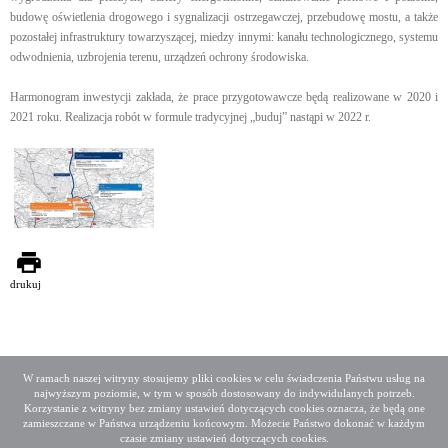
budowę oświetlenia drogowego i sygnalizacji ostrzegawczej, przebudowę mostu, a także
pozostałej infrastruktury towarzyszącej, miedzy innymi: kanału technologicznego, systemu
odwodnienia, uzbrojenia terenu, urządzeń ochrony środowiska.
Harmonogram inwestycji zakłada, że prace przygotowawcze będą realizowane w 2020 i
2021 roku. Realizacja robót w formule tradycyjnej „buduj” nastąpi w 2022 r.
drukuj
W ramach naszej witryny stosujemy pliki cookies w celu świadczenia Państwu usług na
najwyższym poziomie, w tym w sposób dostosowany do indywidulanych potrzeb.
Deklaracja dostępności
Mapa serwisu
Korzystanie z witryny bez zmiany ustawień dotyczących cookies oznacza, że będą one
Media społecznościowe
Twitter
Facebook
Linkedin
zamieszczane w Państwa urządzeniu końcowym. Możecie Państwo dokonać w każdym
czasie zmiany ustawień dotyczących cookies.