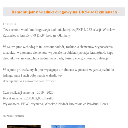
Remontujemy wiadukt drogowy na DK94 w Okmianach
17-09-2019
Trwa remont wiaduktu drogowego nad linią kolejową PKP L-282 relacji: Wrocław –
Zgorzelec w km 55+779 DK94 koło m. Okmiany.
W zakres prac wchodzą m.in.: remont podpór, rozbiórka elementów wyposażenia
wiaduktu, wykonanie elementów wyposażenia obiektu (izolacja, krawężniki, kapy
chodnikowe, nawierzchnia jezdni, balustrady, bariery energochłonne, dylatacje).
W rejonie prowadzonych prac występuja utrudnienia w postaci zwężenia jezdni do
jednego pasa i ruch odbywa sie wahadłowo.
Apelujemy do kierowców o ostrozność.
Czas realizacji remontu - 2019 - 2020
Koszt zadania: 5.258.802,00 zł brutto
Wykonawca: PBW Inżynieria, Wrocław, Nadzór Inwestorski: Pro-Bud, Brzeg
fot. Andrzej Jarzębski