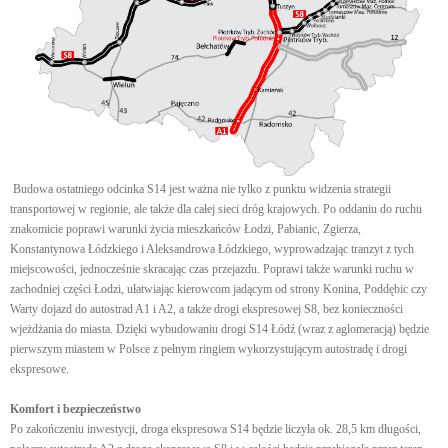
Budowa ostatniego odcinka S14 jest ważna nie tylko z punktu widzenia strategii
transportowej w regionie, ale także dla całej sieci dróg krajowych. Po oddaniu do ruchu
znakomicie poprawi warunki życia mieszkańców Łodzi, Pabianic, Zgierza,
Konstantynowa Łódzkiego i Aleksandrowa Łódzkiego, wyprowadzając tranzyt z tych
miejscowości, jednocześnie skracając czas przejazdu. Poprawi także warunki ruchu w
zachodniej części Łodzi, ułatwiając kierowcom jadącym od strony Konina, Poddębic czy
Warty dojazd do autostrad A1 i A2, a także drogi ekspresowej S8, bez konieczności
wjeżdżania do miasta. Dzięki wybudowaniu drogi S14 Łódź (wraz z aglomeracją) będzie
pierwszym miastem w Polsce z pełnym ringiem wykorzystującym autostradę i drogi
ekspresowe.
Komfort i bezpieczeństwo
Po zakończeniu inwestycji, droga ekspresowa S14 będzie liczyła ok. 28,5 km długości,