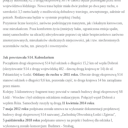
połączy autostradę A2 z drogą ekspresową S8 i w całości będzie przebiegała przez teren
województwa łódzkiego. Nowa trasa będzie miała dwie jezdnie po dwa pasy ruchu, o
szerokości 3,5 metra każdy z możliwością dobudowy trzeciego, zewnętrznego, zależnie od
potrzeb. Realizowana będzie w systemie projektuj i buduj.
Przyniesie liczne korzyści, zarówno podróżującym tranzytem, jak i lokalnym kierowcom,
oraz mieszkańcom. Poza komfortem życia (mniejszy hałas, ograniczona emisja spalin,
mniej samochodów na ulicach) zdecydowanie poprawi się także bezpieczeństwo zarówno
zmotoryzowanych, mieszkańców okolicznych miejscowości, jak i tzw. niechronionych
uczestników ruchu, tzn. pieszych i rowerzystów.
Jak powstawała S14. Kalendarium
Początkiem drogi ekspresowej S14 był odcinek o długości 15,2 km od węzła Dobroń
(skrzyżowanie S14 z drogą wojewódzką 482 - dawną drogą krajową nr 14) do ul.
Pabianickiej w Łodzi.
Oddany do ruchu w 2011 roku.
Obecnie drogę ekspresową S14
stanowi odcinek o długości 9,6 km, pozostała część, to droga krajowa 14 bis zarządzana
przez miasto.
Kolejny 3-kilometrowy fragment trasy powstał w ramach budowy drogi ekspresowej S8
Łódź - Wrocław i był siódmym odcinkiem realizacyjnym. Połączył węzeł Dobroń z
węzłem Róża. Samochody ruszyły tą drogą
11 kwietnia 2014 roku
.
7 maja 2012 roku
podpisana została umowa na wykonanie dokumentacji projektowej
budowy drogi ekspresowej S14 nazwanej „Zachodnią Obwodnicą Łodzi i Zgierza”,
5 października 2018 roku
podpisano umowy na projekt i budowę dla odcinka I,
wykonawcą zostało konsorcjum: Budimex - Strabag,