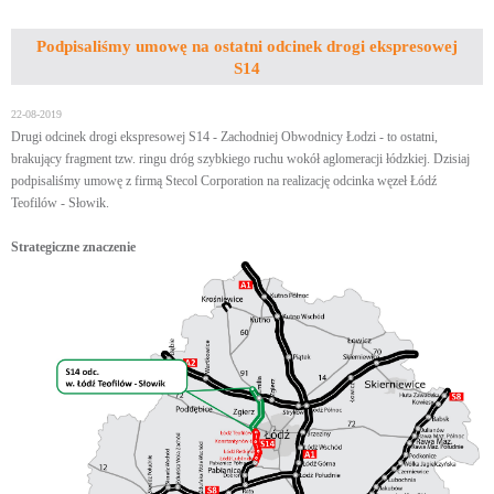
Podpisaliśmy umowę na ostatni odcinek drogi ekspresowej
S14
22-08-2019
Drugi odcinek drogi ekspresowej S14 - Zachodniej Obwodnicy Łodzi - to ostatni,
brakujący fragment tzw. ringu dróg szybkiego ruchu wokół aglomeracji łódzkiej. Dzisiaj
podpisaliśmy umowę z firmą Stecol Corporation na realizację odcinka węzeł Łódź
Teofilów - Słowik.
Strategiczne znaczenie