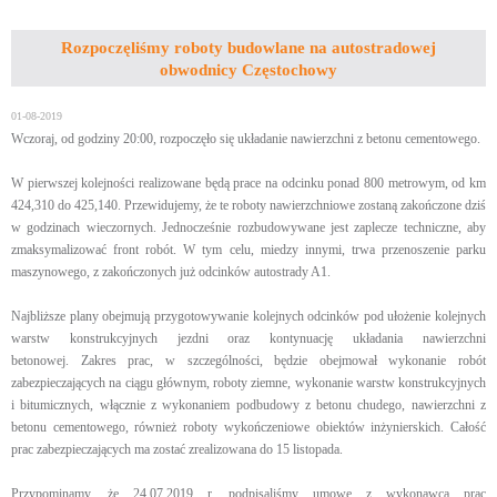
Rozpoczęliśmy roboty budowlane na autostradowej
obwodnicy Częstochowy
01-08-2019
Wczoraj, od godziny 20:00, rozpoczęło się układanie nawierzchni z betonu cementowego.
W pierwszej kolejności realizowane będą prace na odcinku ponad 800 metrowym, od km
424,310 do 425,140. Przewidujemy, że te roboty nawierzchniowe zostaną zakończone dziś
w godzinach wieczornych. Jednocześnie rozbudowywane jest zaplecze techniczne, aby
zmaksymalizować front robót. W tym celu, miedzy innymi, trwa przenoszenie parku
maszynowego, z zakończonych już odcinków autostrady A1.
Najbliższe plany obejmują przygotowywanie kolejnych odcinków pod ułożenie kolejnych
warstw konstrukcyjnych jezdni oraz kontynuację układania nawierzchni
betonowej. Zakres prac, w szczególności, będzie obejmował wykonanie robót
zabezpieczających na ciągu głównym, roboty ziemne, wykonanie warstw konstrukcyjnych
i bitumicznych, włącznie z wykonaniem podbudowy z betonu chudego, nawierzchni z
betonu cementowego, również roboty wykończeniowe obiektów inżynierskich. Całość
prac zabezpieczających ma zostać zrealizowana do 15 listopada.
Przypominamy, że 24.07.2019 r. podpisaliśmy umowę z wykonawcą prac