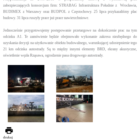
zabezpieczających konsorcjum firm: STRABAG Infrastruktura Południe z Wrocławia,
BUDIMEX z Warszawy oraz BUDPOL z Częstochowy. 25 lipca przykazaliśmy plac
budowy. 31 lipca ruszyły prace już prace nawierzchniowe.
Jednocześnie przygotowujemy postępowanie przetargowe na dokończenie prac na tym
odcinku A1. Te zamówienie będzie obejmowało wykonanie zakresu niezbędnego do
uzyskania decyzji na użytkowanie obiektu budowalnego, warunkującej udostepnienie tego
21 km odcinka autostrady. Są to między innymi elementy BRD, ekrany akustyczne,
oświetlenie węzła Rząsawa, ogrodzenie pasa drogowego autostrady.
drukuj