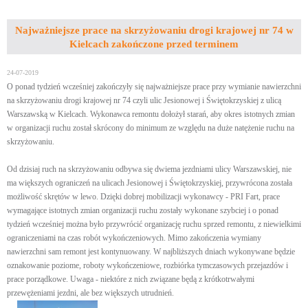
Najważniejsze prace na skrzyżowaniu drogi krajowej nr 74 w
Kielcach zakończone przed terminem
24-07-2019
O ponad tydzień wcześniej zakończyły się najważniejsze prace przy wymianie nawierzchni
na skrzyżowaniu drogi krajowej nr 74 czyli ulic Jesionowej i Świętokrzyskiej z ulicą
Warszawską w Kielcach. Wykonawca remontu dołożył starań, aby okres istotnych zmian
w organizacji ruchu został skrócony do minimum ze względu na duże natężenie ruchu na
skrzyżowaniu.
Od dzisiaj ruch na skrzyżowaniu odbywa się dwiema jezdniami ulicy Warszawskiej, nie
ma większych ograniczeń na ulicach Jesionowej i Świętokrzyskiej, przywrócona została
możliwość skrętów w lewo. Dzięki dobrej mobilizacji wykonawcy - PRI Fart, prace
wymagające istotnych zmian organizacji ruchu zostały wykonane szybciej i o ponad
tydzień wcześniej można było przywrócić organizację ruchu sprzed remontu, z niewielkimi
ograniczeniami na czas robót wykończeniowych. Mimo zakończenia wymiany
nawierzchni sam remont jest kontynuowany. W najbliższych dniach wykonywane będzie
oznakowanie poziome, roboty wykończeniowe, rozbiórka tymczasowych przejazdów i
prace porządkowe. Uwaga - niektóre z nich związane będą z krótkotrwałymi
przewężeniami jezdni, ale bez większych utrudnień.