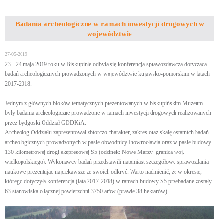
Badania archeologiczne w ramach inwestycji drogowych w
województwie
27-05-2019
23 - 24 maja 2019 roku w Biskupinie odbyła się konferencja sprawozdawcza dotycząca
badań archeologicznych prowadzonych w województwie kujawsko-pomorskim w latach
2017-2018.
Jednym z głównych bloków tematycznych prezentowanych w biskupińskim Muzeum
były badania archeologiczne prowadzone w ramach inwestycji drogowych realizowanych
przez bydgoski Oddział GDDKiA.
Archeolog Oddziału zaprezentował zbiorczo charakter, zakres oraz skalę ostatnich badań
archeologicznych prowadzonych w pasie obwodnicy Inowrocławia oraz w pasie budowy
130 kilometrowej drogi ekspresowej S5 (odcinek: Nowe Marzy- granica woj.
wielkopolskiego). Wykonawcy badań przedstawili natomiast szczegółowe sprawozdania
naukowe prezentując najciekawsze ze swoich odkryć. Warto nadmienić, że w okresie,
którego dotyczyła konferencja (lata 2017-2018) w ramach budowy S5 przebadane zostały
63 stanowiska o łącznej powierzchni 3750 arów (prawie 38 hektarów).