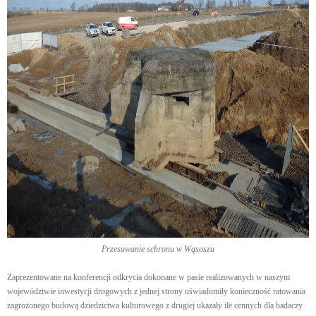
Przesuwanie schronu w Wąsoszu
Zaprezentowane na konferencji odkrycia dokonane w pasie realizowanych w naszym
województwie inwestycji drogowych z jednej strony uświadomiły konieczność ratowania
zagrożonego budową dziedzictwa kulturowego z drugiej ukazały ile cennych dla badaczy