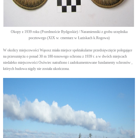
Okopy z 1939 roku (Przedmoście Bydgoskie) / Naramienniki z grobu urzędnika
pocztowego (XIX w. cmentarz w Łaziskach k.Rogowa)
W okolicy miejscowości Wąsosz miała miejsce spektakularne przedsięwzięcie polegające
na przesunięciu o ponad 30 m 180-tonowego schronu z 1939 r. a w dwóch miejscach
niedaleko miejscowości Osówiec natrafiono i zadokumentowane fundamenty schronów ,
których budowa nigdy nie została ukończona.