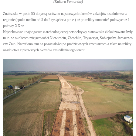
(Kultura Pomorska)
Znaleziska w pasie S5 dotyczą zarówno najstarszych okresów z dziejów osadnictwa w
regionie (epoka neolitu od 5 do 2 tysiąclecia p.n.e.) aż po relikty umocnień polowych z 1
połowy XX w.
Najciekawsze i najbogatsze z archeologicznej perspektywy stanowiska zlokalizowane były
m.in. w okolicach miejscowości Niewieścin, Zbrachlin, Tryszczyn, Sobiejuchy, Jaroszewo
czy Żnin. Natrafiono tam na pozostałości po pradziejowych cmentarzach a także na relikty
osadnictwa z pierwszych okresów zasiedlania tego terenu.