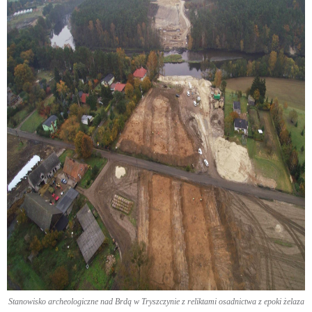
Stanowisko archeologiczne nad Brdą w Tryszczynie z reliktami osadnictwa z epoki żelaza