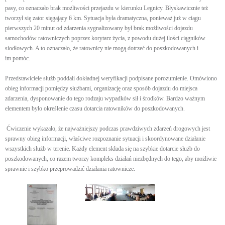
pasy, co oznaczało brak możliwości przejazdu w kierunku Legnicy. Błyskawicznie też
tworzył się zator sięgający 6 km. Sytuacja była dramatyczna, ponieważ już w ciągu
pierwszych 20 minut od zdarzenia sygnalizowany był brak możliwości dojazdu
samochodów ratowniczych poprzez korytarz życia, z powodu dużej ilości ciągników
siodłowych. A to oznaczało, że ratownicy nie mogą dotrzeć do poszkodowanych i
im pomóc.
Przedstawiciele służb poddali dokładnej weryfikacji podpisane porozumienie. Omówiono
obieg informacji pomiędzy służbami, organizację oraz sposób dojazdu do miejsca
zdarzenia, dysponowanie do tego rodzaju wypadków sił i środków. Bardzo ważnym
elementem było określenie czasu dotarcia ratowników do poszkodowanych.
Ćwiczenie wykazało, że najważniejszy podczas prawdziwych zdarzeń drogowych jest
sprawny obieg informacji, właściwe rozpoznanie sytuacji i skoordynowane działanie
wszystkich służb w terenie. Każdy element składa się na szybkie dotarcie służb do
poszkodowanych, co razem tworzy kompleks działań niezbędnych do tego, aby możliwie
sprawnie i szybko przeprowadzić działania ratownicze.