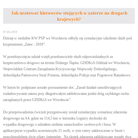
Jak uratować kierowców stojących w zatorze na drogach
krajowych?
07-05-2019
Dzisiaj w siedzibie KW PSP we Wrocławiu odbyły się symulacyjne szkolenie służb pod
kryptonimem „Zator - 2019”.
W przedsięwzięciu udział wzięli przedstawiciele służb odpowiedzialnych za
bezpieczeństwo drogowe na terenie Dolnego Śląska: GDDKiA Oddział we Wrocławiu,
Wojewódzkie Centrum Zarządzania Kryzysowego Wojewody Dolnośląskiego,
dolnośląska Państwowa Straż Pożarna, dolnośląska Policja oraz Pogotowie Ratunkowe.
W lutym br. podpisane zostało porozumienie dot. „Zasad działań umożliwiających
rozładowywanie zatoru przy długotrwałym zablokowaniu jezdni dróg szybkiego ruchu
zarządzanych przez GDDKiA we Wrocławiu”.
Do przeprowadzenia ćwiczeń przygotowany został symulacyjny scenariusz zdarzenia
drogowego na A4, gdzie na 114,5 km w kierunku Legnicy dochodzi do
wypadku drogowego z udziałem siedmiu samochodów osobowych i busa. W
aplikacyjnym wypadku uczestniczyło 21 osób, w tym cztery zakleszczone w busie i
prawdopodobnie dwie ofiary śmiertelne. Na skutek zdarzenia zablokowane zostały dwa