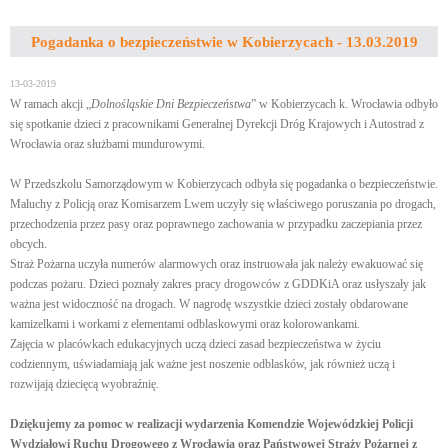
Pogadanka o bezpieczeństwie w Kobierzycach - 13.03.2019
13-03-2019
W ramach akcji „
Dolnośląskie Dni Bezpieczeństwa
” w Kobierzycach k. Wrocławia odbyło
się spotkanie dzieci z pracownikami Generalnej Dyrekcji Dróg Krajowych i Autostrad z
Wrocławia oraz służbami mundurowymi.
W Przedszkolu Samorządowym w Kobierzycach odbyła się pogadanka o bezpieczeństwie.
Maluchy z Policją oraz Komisarzem Lwem uczyły się właściwego poruszania po drogach,
przechodzenia przez pasy oraz poprawnego zachowania w przypadku zaczepiania przez
obcych.
Straż Pożarna uczyła numerów alarmowych oraz instruowała jak należy ewakuować się
podczas pożaru. Dzieci poznały zakres pracy drogowców z GDDKiA oraz usłyszały jak
ważna jest widoczność na drogach. W nagrodę wszystkie dzieci zostały obdarowane
kamizelkami i workami z elementami odblaskowymi oraz kolorowankami.
Zajęcia w placówkach edukacyjnych uczą dzieci zasad bezpieczeństwa w życiu
codziennym, uświadamiają jak ważne jest noszenie odblasków, jak również uczą i
rozwijają dziecięcą wyobraźnię.
Dziękujemy za pomoc w realizacji wydarzenia Komendzie Wojewódzkiej Policji
Wydziałowi Ruchu Drogowego z Wrocławia oraz Państwowej Straży Pożarnej z