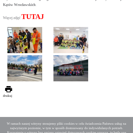
Kątów Wrocławskich
.
TUTAJ
Więcej zdjęć
drukuj
W ramach naszej witryny stosujemy pliki cookies w celu świadczenia Państwu usług na
najwyższym poziomie, w tym w sposób dostosowany do indywidulanych potrzeb.
Deklaracja dostępności
Mapa serwisu
Korzystanie z witryny bez zmiany ustawień dotyczących cookies oznacza, że będą one