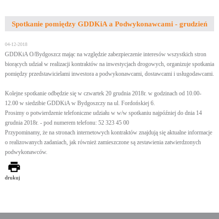
Spotkanie pomiędzy GDDKiA a Podwykonawcami - grudzień
04-12-2018
GDDKiA O/Bydgoszcz mając na względzie zabezpieczenie interesów wszystkich stron
biorących udział w realizacji kontraktów na inwestycjach drogowych, organizuje spotkania
pomiędzy przedstawicielami inwestora a podwykonawcami, dostawcami i usługodawcami.
Kolejne spotkanie odbędzie się w czwartek 20 grudnia 2018r. w godzinach od 10.00-
12.00 w siedzibie GDDKiA w Bydgoszczy na ul. Fordońskiej 6.
Prosimy o potwierdzenie telefoniczne udziału w w/w spotkaniu najpóźniej do dnia 14
grudnia 2018r. - pod numerem telefonu: 52 323 45 00
Przypominamy, że na stronach internetowych kontraktów znajdują się aktualne informacje
o realizowanych zadaniach, jak również zamieszczone są zestawienia zatwierdzonych
podwykonawców.
drukuj