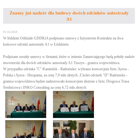
Znamy już nadzór dla budowy dwóch odcinków autostrady
A1
01-10-2018
W łódzkim Oddziale GDDKiA podpisano umowy z Inżynierem Kontraktu na dwa
końcowe odcinki autostrady A1 w Łódzkiem.
Podpisane zostały umowy w firmami, które w imieniu Zamawiającego będą pełniły nadzór
inwestorski dla dwóch odcinków autostrady A1 Tuszyn - granica województwa.
W przypadku odcinka "C" Kamieńsk - Radomsko: wybrano konsorcjum firm: Ayesa -
Polska i Ayesa - Hiszpania, za cenę 7,9 mln złotych. Z kolei odcinek "D" Radomsko -
granica województwa będzie nadzorowało konsorcjum złożone z firm: Drogowa Trasa
Średnicowa i INKO Consulting za cenę 6,72 mln złotych.