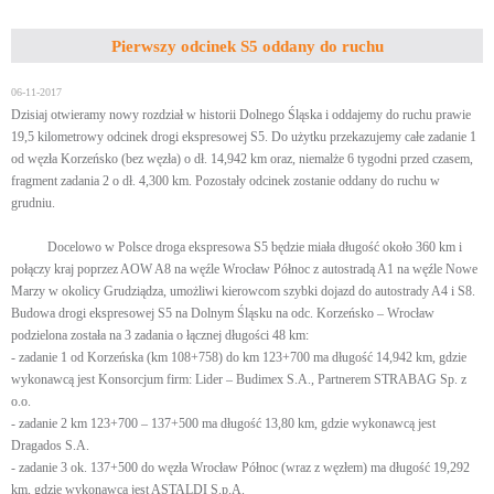
Pierwszy odcinek S5 oddany do ruchu
06-11-2017
Dzisiaj otwieramy nowy rozdział w historii Dolnego Śląska i oddajemy do ruchu prawie
19,5 kilometrowy odcinek drogi ekspresowej S5. Do użytku przekazujemy całe zadanie 1
od węzła Korzeńsko (bez węzła) o dł. 14,942 km oraz, niemalże 6 tygodni przed czasem,
fragment zadania 2 o dł. 4,300 km. Pozostały odcinek zostanie oddany do ruchu w
grudniu.
Docelowo w Polsce droga ekspresowa S5 będzie miała długość około 360 km i
połączy kraj poprzez AOW A8 na węźle Wrocław Północ z autostradą A1 na węźle Nowe
Marzy w okolicy Grudziądza, umożliwi kierowcom szybki dojazd do autostrady A4 i S8.
Budowa drogi ekspresowej S5 na Dolnym Śląsku na odc. Korzeńsko – Wrocław
podzielona została na 3 zadania o łącznej długości 48 km:
- zadanie 1 od Korzeńska (km 108+758) do km 123+700 ma długość 14,942 km, gdzie
wykonawcą jest Konsorcjum firm: Lider – Budimex S.A., Partnerem STRABAG Sp. z
o.o.
- zadanie 2 km 123+700 – 137+500 ma długość 13,80 km, gdzie wykonawcą jest
Dragados S.A.
- zadanie 3 ok. 137+500 do węzła Wrocław Północ (wraz z węzłem) ma długość 19,292
km, gdzie wykonawcą jest ASTALDI S.p.A.