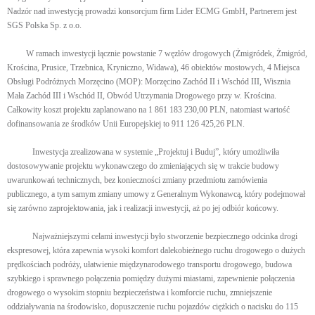
Nadzór nad inwestycją prowadzi konsorcjum firm Lider ECMG GmbH, Partnerem jest
SGS Polska Sp. z o.o.
W ramach inwestycji łącznie powstanie 7 węzłów drogowych (Żmigródek, Żmigród,
Krościna, Prusice, Trzebnica, Kryniczno, Widawa), 46 obiektów mostowych, 4 Miejsca
Obsługi Podróżnych Morzęcino (MOP): Morzęcino Zachód II i Wschód III, Wisznia
Mała Zachód III i Wschód II, Obwód Utrzymania Drogowego przy w. Krościna.
Całkowity koszt projektu zaplanowano na 1 861 183 230,00 PLN, natomiast wartość
dofinansowania ze środków Unii Europejskiej to 911 126 425,26 PLN.
Inwestycja zrealizowana w systemie „Projektuj i Buduj”, który umożliwiła
dostosowywanie projektu wykonawczego do zmieniających się w trakcie budowy
uwarunkowań technicznych, bez konieczności zmiany przedmiotu zamówienia
publicznego, a tym samym zmiany umowy z Generalnym Wykonawcą, który podejmował
się zarówno zaprojektowania, jak i realizacji inwestycji, aż po jej odbiór końcowy.
Najważniejszymi celami inwestycji było stworzenie bezpiecznego odcinka drogi
ekspresowej, która zapewnia wysoki komfort dalekobieżnego ruchu drogowego o dużych
prędkościach podróży, ułatwienie międzynarodowego transportu drogowego, budowa
szybkiego i sprawnego połączenia pomiędzy dużymi miastami, zapewnienie połączenia
drogowego o wysokim stopniu bezpieczeństwa i komforcie ruchu, zmniejszenie
oddziaływania na środowisko, dopuszczenie ruchu pojazdów ciężkich o nacisku do 115