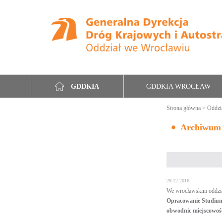
GDDKIA WROCŁAW
GDDKIA
Strona główna
>
Oddzi
Archiwum
29-12-2016
We wrocławskim oddzia
Opracowanie Studiu
obwodnic miejscowośc