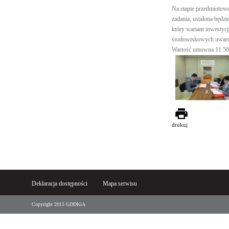
Na etapie przedmiotowe
zadania, ustalona będz
który wariant inwestyc
środowiskowych uwarun
Wartość umowna 11 560
drukuj
Deklaracja dostępności
Mapa serwisu
Copyright 2015 GDDKiA