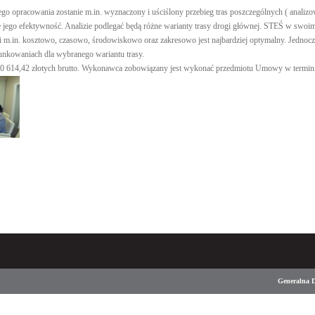
go opracowania zostanie m.in. wyznaczony i uściślony przebieg tras poszczególnych ( analizo
ie jego efektywność. Analizie podlegać będą różne warianty trasy drogi głównej. STEŚ w swo
ji m.in. kosztowo, czasowo, środowiskowo oraz zakresowo jest najbardziej optymalny. Jedn
kowaniach dla wybranego wariantu trasy.
 614,42 złotych brutto. Wykonawca zobowiązany jest wykonać przedmiotu Umowy w terminie
Generalna D