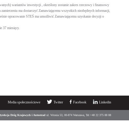
wanych) wariantów inwestycji , określony zostanie zakres rzeczowy i finansowy
im zamierzeniu ma dostarczyć Zamawiającemu wszystkich niezbędnych informacji,
ocześnie opracowanie STEŚ ma umożliwić Zamawiającemu uzyskanie decyzji o
 37 miesięcy.
Media społecznościowe
Twitter
Facebook
Linkedin
yrekcja Dróg Krajowych i Autostrad
ul. Wronia 53, 00-874 Warszawa, Tel +48 22 375 88 88