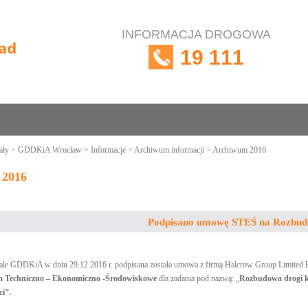
INFORMACJA DROGOWA
19 111
ały
>
GDDKiA Wrocław
>
Informacje
>
Archiwum informacji
> Archiwum 2016
 2016
Podpisano umowę STEŚ na Rozbu
le GDDKiA w dniu 29.12.2016 r. podpisana została umowa z firmą Halcrow Group Limited 
m Techniczno – Ekonomiczno -Środowiskowe
dla zadania pod nazwą: „
Rozbudowa drogi k
i”.