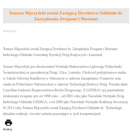
Tomasz Mączyński został Zastępcą Dyrektora Oddziału ds.
Zarządzania Drogami i Mostami
20-01-2015
.
Tomasz Mączyński został Zastępcą Dyrektora ds. Zarządzania Drogami i Mostami
kieleckiego Oddziału Generalnej Dyrekcji Dróg Krajowych i Autostrad .
Tomasz Mączyński jest absolwentem Wydziału Budownictwa Lądowego Politechniki
Świętokrzyskiej ze specjalnością Drogi, Ulice, Lotniska. Ukończył podyplomowe studia
w Szkole Głównej Handlowej w Warszawie w zakresie Zarządzania i Finansów oraz
studia na Politechnice Warszawskiej w zakresie Technologii Budowy Dróg. Posiada także
Certyfikat Audytora Bezpieczeństwa Ruchu Drogowego. Z GDDKiA i jej poprzednimi
strukturami związany jest od 1996 roku – od 2001 roku jako Naczelnik Wydziału Dróg
kieleckiego Oddziału GDDKiA, a od 2009 jako Naczelnik Wydziału Realizacji Inwestycji.
W 2013 roku Tomasz Mączyński został Zastępcą Dyrektora Oddziału ds. Technologii,
aktualnie realizuje również zadania pozostające w tych kompetencjach.
drukuj