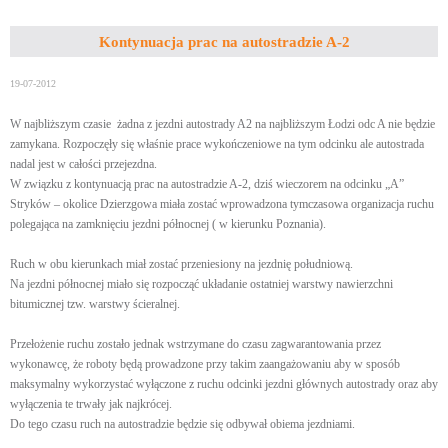
Kontynuacja prac na autostradzie A-2
19-07-2012
W najbliższym czasie żadna z jezdni autostrady A2 na najbliższym Łodzi odc A nie będzie
zamykana. Rozpoczęły się właśnie prace wykończeniowe na tym odcinku ale autostrada
nadal jest w całości przejezdna.
W związku z kontynuacją prac na autostradzie A-2, dziś wieczorem na odcinku „A”
Stryków – okolice Dzierzgowa miała zostać wprowadzona tymczasowa organizacja ruchu
polegająca na zamknięciu jezdni północnej ( w kierunku Poznania).
Ruch w obu kierunkach miał zostać przeniesiony na jezdnię południową.
Na jezdni północnej miało się rozpocząć układanie ostatniej warstwy nawierzchni
bitumicznej tzw. warstwy ścieralnej.
Przełożenie ruchu zostało jednak wstrzymane do czasu zagwarantowania przez
wykonawcę, że roboty będą prowadzone przy takim zaangażowaniu aby w sposób
maksymalny wykorzystać wyłączone z ruchu odcinki jezdni głównych autostrady oraz aby
wyłączenia te trwały jak najkrócej.
Do tego czasu ruch na autostradzie będzie się odbywał obiema jezdniami.