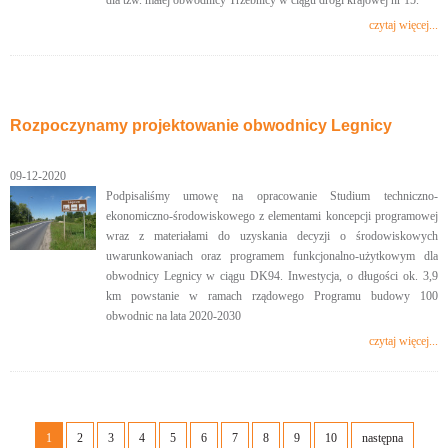
dla tzw. małej obwodnicy Trzebnicy w ciągu drogi krajowej nr 15.
czytaj więcej...
Rozpoczynamy projektowanie obwodnicy Legnicy
09-12-2020
Podpisaliśmy umowę na opracowanie Studium techniczno-
ekonomiczno-środowiskowego z elementami koncepcji programowej
wraz z materiałami do uzyskania decyzji o środowiskowych
uwarunkowaniach oraz programem funkcjonalno-użytkowym dla
obwodnicy Legnicy w ciągu DK94. Inwestycja, o długości ok. 3,9
km powstanie w ramach rządowego Programu budowy 100
obwodnic na lata 2020-2030
czytaj więcej...
1
2
3
4
5
6
7
8
9
10
następna