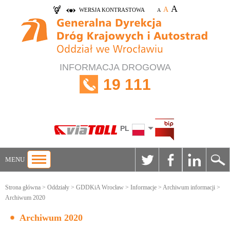
A
A
WERSJA KONTRASTOWA
A
INFORMACJA DROGOWA
19 111
PL
MENU
Strona główna
>
Oddziały
>
GDDKiA Wrocław
>
Informacje
>
Archiwum informacji
>
Archiwum 2020
Archiwum 2020