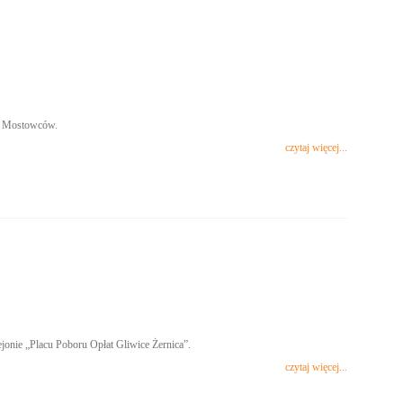
ja Mostowców.
czytaj więcej...
onie „Placu Poboru Opłat Gliwice Żernica”.
czytaj więcej...