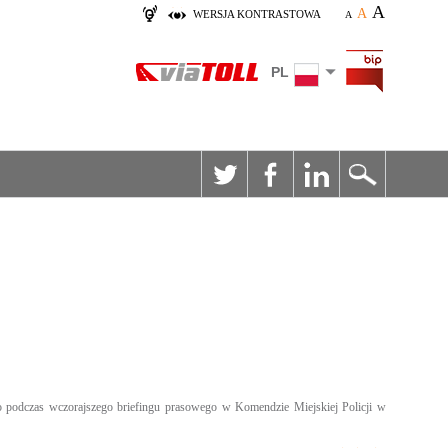
A
A
WERSJA KONTRASTOWA
A
PL
no podczas wczorajszego briefingu prasowego w Komendzie Miejskiej Policji w