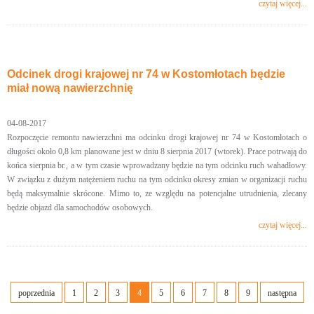
czytaj więcej...
Odcinek drogi krajowej nr 74 w Kostomłotach będzie
miał nową nawierzchnię
04-08-2017
Rozpoczęcie remontu nawierzchni ma odcinku drogi krajowej nr 74 w Kostomłotach o
długości około 0,8 km planowane jest w dniu 8 sierpnia 2017 (wtorek). Prace potrwają do
końca sierpnia br., a w tym czasie wprowadzany będzie na tym odcinku ruch wahadłowy.
W związku z dużym natężeniem ruchu na tym odcinku okresy zmian w organizacji ruchu
będą maksymalnie skrócone. Mimo to, ze względu na potencjalne utrudnienia, zlecany
będzie objazd dla samochodów osobowych.
czytaj więcej...
poprzednia
1
2
3
4
5
6
7
8
9
następna