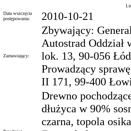
Li
2010-10-21
Data wszczęcia
postępowania:
Zbywający: Genera
Autostrad Oddział w
lok. 13, 90-056 Łó
Zamawiający:
Prowadzący sprawę:
II 171, 99-400 Łow
Drewno pochodzące 
dłużyca w 90% sosn
czarna, topola osik