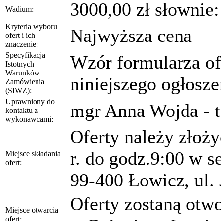
3000,00 zł słownie: 
Wadium:
Kryteria wyboru
Najwyższa cena
ofert i ich
znaczenie:
Specyfikacja
Wzór formularza of
Istotnych
Warunków
niniejszego ogłosze
Zamówienia
(SIWZ):
Uprawniony do
mgr Anna Wojda - t
kontaktu z
wykonawcami:
Oferty należy złoży
r. do godz.9:00 w s
Miejsce składania
ofert:
99-400 Łowicz, ul. 
Oferty zostaną otwo
Miejsce otwarcia
ofert: