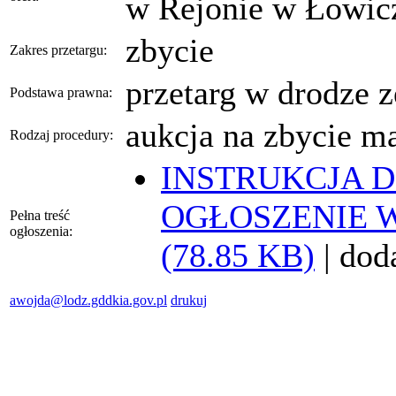
w Rejonie w Łowicz
zbycie
Zakres przetargu:
przetarg w drodze z
Podstawa prawna:
aukcja na zbycie m
Rodzaj procedury:
INSTRUKCJA 
OGŁOSZENIE W
Pełna treść
ogłoszenia:
(78.85 KB)
| dod
awojda@lodz.gddkia.gov.pl
drukuj