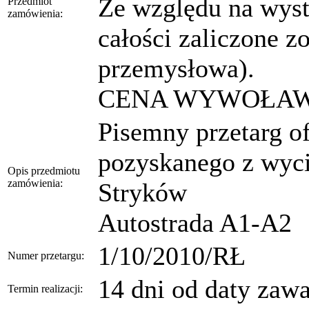
Ze względu na wys
Przedmiot
zamówienia:
całości zaliczone z
przemysłowa).
CENA WYWOŁAWCZ
Pisemny przetarg o
pozyskanego z wyc
Opis przedmiotu
zamówienia:
Stryków
Autostrada A1-A2
1/10/2010/RŁ
Numer przetargu:
14 dni od daty zaw
Termin realizacji: