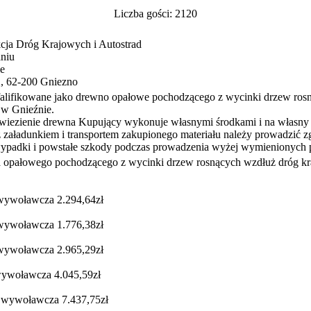
Liczba gości: 2120
cja Dróg Krajowych i Autostrad
niu
e
, 62-200 Gniezno
falifikowane jako drewno opałowe pochodzącego z wycinki drzew ro
w Gnieźnie.
ewiezienie drewna Kupujący wykonuje własnymi środkami i na własny 
 załadunkiem i transportem zakupionego materiału należy prowadzić z
ypadki i powstałe szkody podczas prowadzenia wyżej wymienionych po
 opałowego pochodzącego z wycinki drzew rosnących wzdłuż dróg 
wywoławcza 2.294,64zł
wywoławcza 1.776,38zł
wywoławcza 2.965,29zł
wywoławcza 4.045,59zł
 wywoławcza 7.437,75zł