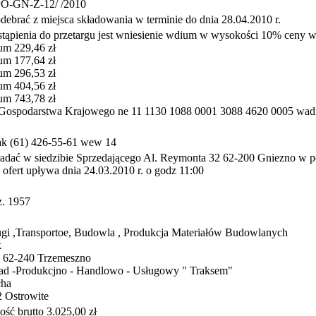
-GN-Z-12/ /2010
ebrać z miejsca składowania w terminie do dnia 28.04.2010 r.
tąpienia do przetargu jest wniesienie wdium w wysokości 10% ceny
um 229,46 zł
um 177,64 zł
um 296,53 zł
um 404,56 zł
um 743,78 zł
Gospodarstwa Krajowego ne 11 1130 1088 0001 3088 4620 0005 wadium
ak (61) 426-55-61 wew 14
kładać w siedzibie Sprzedającego Al. Reymonta 32 62-200 Gniezno w p
 ofert upływa dnia 24.03.2010 r. o godz 11:00
. 1957
ługi ,Transportoe, Budowla , Produkcja Materiałów Budowlanych
k
62-240 Trzemeszno
ład -Produkcjno - Handlowo - Usługowy " Traksem"
cha
2 Ostrowite
tość brutto 3.025,00 zł