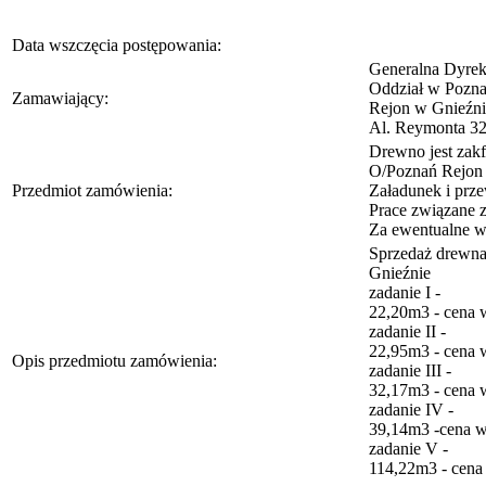
Data wszczęcia postępowania:
Generalna Dyrek
Oddział w Pozna
Zamawiający:
Rejon w Gnieźni
Al. Reymonta 32
Drewno jest zak
O/Poznań Rejon 
Przedmiot zamówienia:
Załadunek i prz
Prace związane z
Za ewentualne w
Sprzedaż drewna
Gnieźnie
zadanie I -
22,20m3 - cena 
zadanie II -
22,95m3 - cena 
Opis przedmiotu zamówienia:
zadanie III -
32,17m3 - cena 
zadanie IV -
39,14m3 -cena 
zadanie V -
114,22m3 - cena