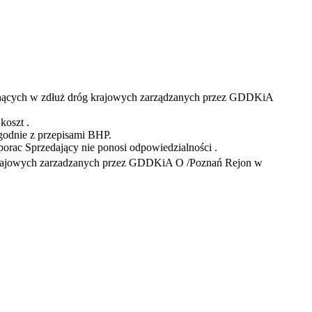
snących w zdłuż dróg krajowych zarządzanych przez GDDKiA
koszt .
godnie z przepisami BHP.
rac Sprzedający nie ponosi odpowiedzialności .
krajowych zarzadzanych przez GDDKiA O /Poznań Rejon w