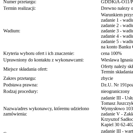
Numer przetargu:
GDDKiA-O11/PO
Termin realizacji:
Drewno nalezy od
Warunkiem przys
zadanie 1 - wadi
zadanie 2 - wadi
Wadium:
zadanie 3 - wadi
zadanie 4 - wadi
zadanie 5 - wadi
na konto Banku 
Kryteria wyboru ofert i ich znaczenie:
cena 100%
Uprawniony do kontaktu z wykonawcami:
Wieslawa Ignasi
Oferty należy s
Miejsce składania ofert:
Termin składania
Zakres przetargu:
zbycie
Podstawa prawna:
Dz.U. Nr 191poz
Rodzaj procedury:
nieograniczony
zadanie III - Us
Tomasz Juszczy
Nazwa/adres wykonawcy, któremu udzielono
Wymysłowo 103 
zamówienia:
zadanie V - Zak
Krzysztof Sadło
Kapiel 30 62-40
zadanie III - war