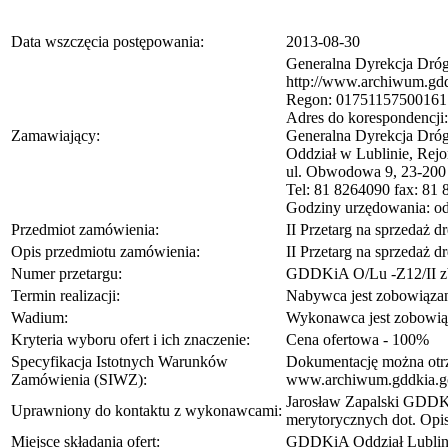
Data wszczęcia postępowania:
2013-08-30
Generalna Dyrekcja Dróg
http://www.archiwum.gdd
Regon: 01751157500161 
Adres do korespondencji:
Zamawiający:
Generalna Dyrekcja Dróg
Oddział w Lublinie, Rej
ul. Obwodowa 9, 23-200
Tel: 81 8264090 fax: 81
Godziny urzędowania: od
Przedmiot zamówienia:
II Przetarg na sprzeda
Opis przedmiotu zamówienia:
II Przetarg na sprzeda
Numer przetargu:
GDDKiA O/Lu -Z12/II z
Termin realizacji:
Nabywca jest zobowiązany
Wadium:
Wykonawca jest zobowiąza
Kryteria wyboru ofert i ich znaczenie:
Cena ofertowa - 100%
Specyfikacja Istotnych Warunków
Dokumentację można otrz
Zamówienia (SIWZ):
www.archiwum.gddkia.g
Jarosław Zapalski GDDK
Uprawniony do kontaktu z wykonawcami:
merytorycznych dot. Opi
Miejsce składania ofert:
GDDKiA Oddział Lublin 