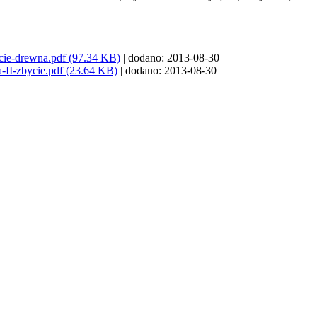
ie-drewna.pdf (97.34 KB)
| dodano: 2013-08-30
-II-zbycie.pdf (23.64 KB)
| dodano: 2013-08-30