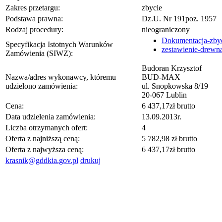
Zakres przetargu:
zbycie
Podstawa prawna:
Dz.U. Nr 191poz. 1957
Rodzaj procedury:
nieograniczony
Dokumentacja-zbyc
Specyfikacja Istotnych Warunków
zestawienie-drewna
Zamówienia (SIWZ):
Budoran Krzysztof
Nazwa/adres wykonawcy, któremu
BUD-MAX
udzielono zamówienia:
ul. Snopkowska 8/19
20-067 Lublin
Cena:
6 437,17zł brutto
Data udzielenia zamówienia:
13.09.2013r.
Liczba otrzymanych ofert:
4
Oferta z najniższą ceną:
5 782,98 zł brutto
Oferta z najwyższa ceną:
6 437,17zł brutto
krasnik@gddkia.gov.pl
drukuj