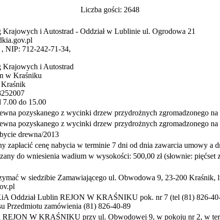
Liczba gości: 2648
 Krajowych i Autostrad - Oddział w Lublinie ul. Ogrodowa 21
kia.gov.pl
, NIP: 712-242-71-34,
 Krajowych i Autostrad
on w Kraśniku
 Kraśnik
 8252007
 7.00 do 15.00
ż drewna pozyskanego z wycinki drzew przydrożnych zgromadzonego 
ż drewna pozyskanego z wycinki drzew przydrożnych zgromadzonego 
bycie drewna/2013
 zapłacić cenę nabycia w terminie 7 dni od dnia zawarcia umowy a dr
ny do wniesienia wadium w wysokości: 500,00 zł (słownie: pięćset zł
ymać w siedzibie Zamawiającego ul. Obwodowa 9, 23-200 Kraśnik, lu
ov.pl
iA Oddział Lublin REJON W KRAŚNIKU pok. nr 7 (tel (81) 826-40-
su Przedmiotu zamówienia (81) 826-40-89
REJON W KRAŚNIKU przy ul. Obwodowej 9, w pokoju nr 2, w termin