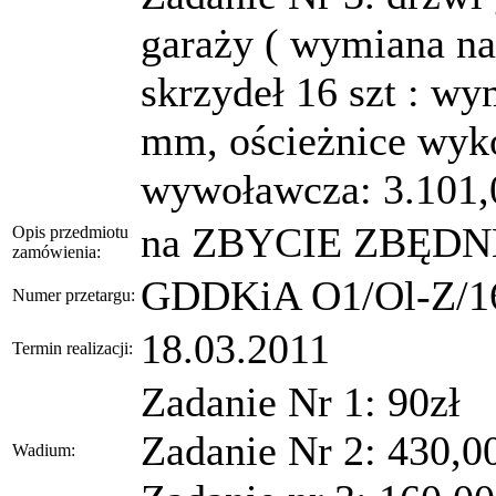
garaży ( wymiana na 
skrzydeł 16 szt : w
mm, ościeżnice wyk
wywoławcza: 3.101,0
na ZBYCIE ZBĘ
Opis przedmiotu
zamówienia:
GDDKiA O1/Ol-Z/16
Numer przetargu:
18.03.2011
Termin realizacji:
Zadanie Nr 1: 90zł
Zadanie Nr 2: 430,00
Wadium: