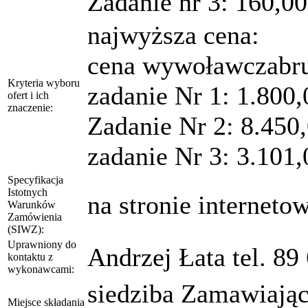
Zadanie nr 3: 160,00
najwyższa cena:
cena wywoławczabru
Kryteria wyboru
zadanie Nr 1: 1.800,
ofert i ich
znaczenie:
Zadanie Nr 2: 8.450,
zadanie Nr 3: 3.101,
Specyfikacja
Istotnych
na stronie interneto
Warunków
Zamówienia
(SIWZ):
Uprawniony do
Andrzej Łata tel. 8
kontaktu z
wykonawcami:
siedziba Zamawiając
Miejsce składania