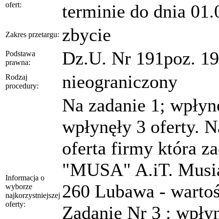
ofert:
terminie do dnia 01.
zbycie
Zakres przetargu:
Dz.U. Nr 191poz. 1
Podstawa
prawna:
nieograniczony
Rodzaj
procedury:
Na zadanie 1; wpłynę
wpłynęły 3 oferty. N
oferta firmy która z
"MUSA" A.iT. Musiał
Informacja o
260 Lubawa - wartość
wyborze
najkorzystniejszej
oferty:
Zadanie Nr 3 : wpłyn