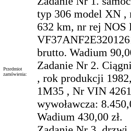
Zadanie Nr 1. sam
typ 306 model XN , 
632 km, nr rej NOS
VF37ANF2E32012617
brutto. Wadium 90,0
Zadanie Nr 2. Ciąg
Przedmiot
zamówienia:
, rok produkcji 198
1M35 , Nr VIN 42616
wywoławcza: 8.450,0
Wadium 430,00 zł.
Zadanie Nr 3. drzwi