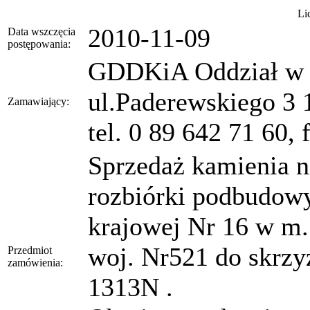
Li
2010-11-09
Data wszczęcia
postępowania:
GDDKiA Oddział w O
ul.Paderewskiego 3 
Zamawiający:
tel. 0 89 642 71 60,
Sprzedaż kamienia n
rozbiórki podbudow
krajowej Nr 16 w m.
woj. Nr521 do skrzy
Przedmiot
zamówienia:
1313N .