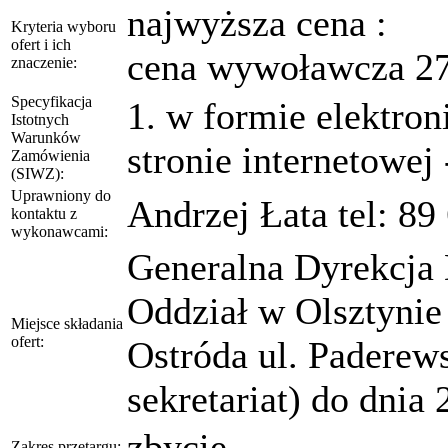
najwyższa cena :
Kryteria wyboru
ofert i ich
cena wywoławcza 27.
znaczenie:
Specyfikacja
1. w formie elektron
Istotnych
Warunków
stronie internetowej 
Zamówienia
(SIWZ):
Uprawniony do
Andrzej Łata tel: 89
kontaktu z
wykonawcami:
Generalna Dyrekcja 
Oddział w Olsztynie
Miejsce składania
ofert:
Ostróda ul. Paderew
sekretariat) do dnia 
zbycie
Zakres przetargu: