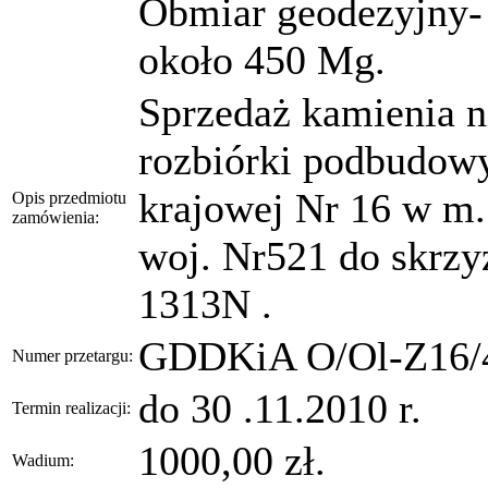
Obmiar geodezyjny- 
około 450 Mg.
Sprzedaż kamienia n
rozbiórki podbudow
krajowej Nr 16 w m.
Opis przedmiotu
zamówienia:
woj. Nr521 do skrzy
1313N .
GDDKiA O/Ol-Z16/4
Numer przetargu:
do 30 .11.2010 r.
Termin realizacji:
1000,00 zł.
Wadium: