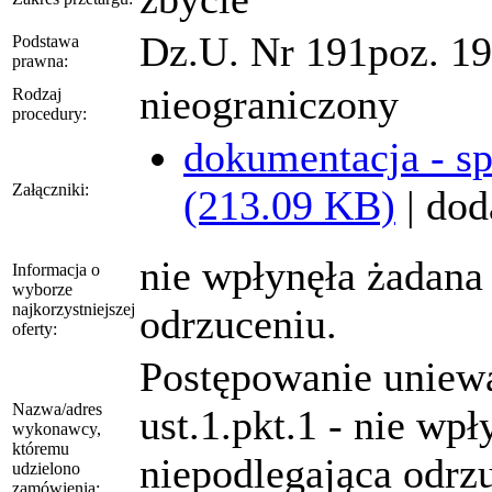
Dz.U. Nr 191poz. 1
Podstawa
prawna:
nieograniczony
Rodzaj
procedury:
dokumentacja - sp
Załączniki:
(213.09 KB)
| dod
nie wpłynęła żadana 
Informacja o
wyborze
najkorzystniejszej
odrzuceniu.
oferty:
Postępowanie uniewa
Nazwa/adres
ust.1.pkt.1 - nie wpł
wykonawcy,
któremu
niepodlegająca odrz
udzielono
zamówienia: